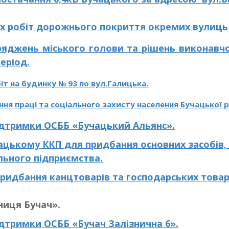
х робіт дорожнього
покриття окремих вулиць 
оряджень
міського голови
та рішень
виконавчо
еріод.
т на будинку № 93 по вул.Галицька.
ння праці та соціального захисту населення Бучацької 
підтримки
ОСББ «Бучацький Альянс».
чацькому ККП
для придбання основних засобів
ального
підприємства
.
 придбання
канцтоварів та господарських това
ниця Бучач»
.
підтримки
ОСББ «Бучач Залізнична 6».