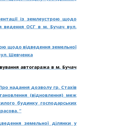
ментації із землеустрою щодо
я ведення ОСГ в м. Бучач вул.
рою
щодо
відведення
земельної
вул. Шевченка
вування автогаража в м. Бучач
Про
надання
дозволу
гр. Стахів
ановлення (відновлення) меж
жилого будинку господарських
красова.
”
дведення земельної ділянки у