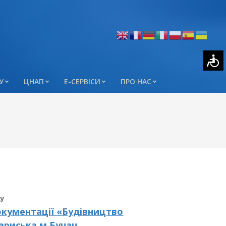
У
ЦНАП
Е-СЕРВІСИ
ПРО НАС
ку
окументації
«Будівництво
Бариська
м.Бучач