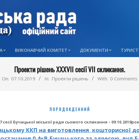
А
ВИКОНАВЧИЙ КОМІТЕТ
ДОКУМЕНТИ
ТУРИСТ
Primary
Navigation
Проекти рішень XXXVII сесії VII скликання.
Menu
On:
07.10.2019
In:
Проекти рішень
With:
0 Comments
П О Р Я Д О К Д Е Н Н И Й
37
c
есії
Бучацької
міської
ради сьомого
скликання –
09
.10.2019ро
чацькому ККП
на
виготовлення кошторисної д
постачання
0,4кВ
Бучацького за адресою вул.