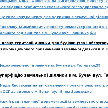
овецькій Ользі Орестівні на
виготовлення
проекту
з
ля ведення особистого селянського господарства за
а
анну Романівну на чергу для одержання земельної ділян
 Ярославу Михайловичу проекту землеустрою щодо ві
ального садівництва в м. Бучач вул. Галицька,б/н
 плану території ділянки для будівництва
і обслугов
 зміною цільового призначення земельної ділянки
в м. 
іцію земельної ділянки в м. Бучач вул. Галицька,29
перфіцію земельної ділянки в м. Бучач вул. Г
Надії Євстахівні на
виготовлення
проекту
землеустр
я ОСГ за
адресою
м.
Бучач
вул. Бічна Заводська
іській раді технічної документації із землеустрою що
ті) для будівництва та обслуговування багатоквартирни