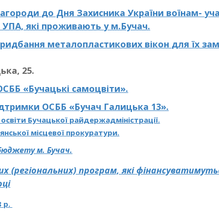
нагороди
до Дня Захисника України воїнам-
уч
 УПА, які проживають
у м.Бучач.
 придбання
металопластикових вікон
для їх за
ька, 25
.
ОСББ «Бучацькі самоцвіти».
підтримки
ОСББ «Бучач Галицька 13».
 освіти Бучацької райдержадміністрації.
нської місцевої прокуратури.
бюджету м. Бучач.
их (регіональних) програм, які фінансуватимуть
ці
8 р.