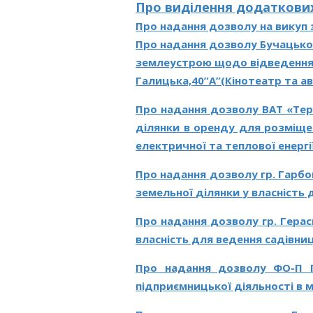
Про
виділення додаткови
Про надання дозволу на викуп з
Про надання дозволу Бучацько
землеустрою щодо відведення з
Галицька,40”А”(Кінотеатр та а
Про
надання
дозволу
ВАТ «Тер
ділянки
в оренду для розміщенн
електричної та теплової енергії
Про
надання
дозволу
гр. Гарб
земельної
ділянки
у
власність
д
Про
надання
дозволу
гр. Герас
власність
для ведення садівни
Про надання дозволу ФО
-П 
підприємницької діяльності в м