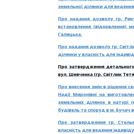
земельної ділянки для веденн
Про надання дозволу гр. Рик
встановлення (відновлення) м
Галицька.
Про
надання
дозволу
гр.
Світл
ділянки
у
власність
для індиві
Про затвердження детального 
вул. Шевченка (гр. Світлик Тет
Про внесення змін в рішення се
Надії Миронівні н
а виготовле
земельних ділянок в
натурі (
будівель та споруд в м.
Бучач в
Про затвердження гр. Стельм
власність для ведення індивіду