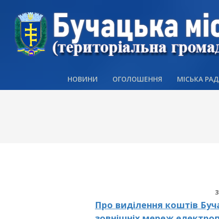
Skip
to
content
НОВИНИ
ОГОЛОШЕННЯ
МІСЬКА РАД
Про
виділення коштів Бу
зовнішніх мереж електро