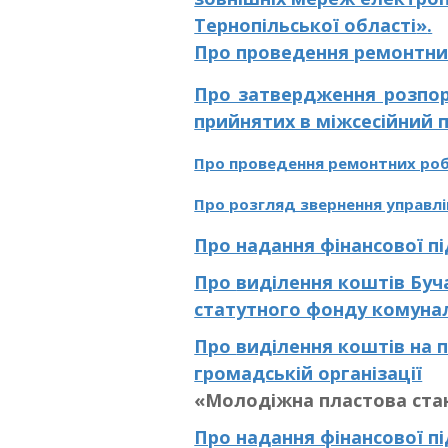
Тернопільської області
»
.
Про проведення ремонтни
Про затвердження розп
прийнятих в міжсесійний п
Про проведення ремонтних робі
Про розгляд звернення управлі
Про надання фінансової 
Про
виділення коштів Бу
статутного фонду комун
Про
виділення коштів на
громадській організації
«Молодіжна пластова ста
Про надання фінансової 