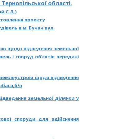
ч
Тернопільської області.
й С.Л.)
отовлення проекту
івель в м. Бучач вул.
ою
щодо
відведення
земельної
ель і споруд об’єктів передачі
землеустрою
щодо
відведення
урбаса,б/н
відведення
земельної
ділянки
у
ової споруди для здійснення