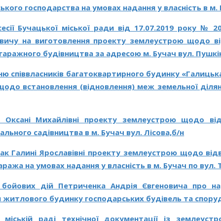
кого господарства на умовах надання у власність в м. 
сесії Бучацької міської ради
від 17.07.2019 року № 
овичу
на
виготовлення
проекту
землеустрою
щодо
в
 гаражного будівництва за
адресою
м.
Бучач
вул. Пушкі
ю співвласників багатоквартирного будинку «Галицька
одо встановлення (відновлення) меж земельної ділянки
і Оксані Михайлівні проекту землеустрою щодо від
ального садівництва в м. Бучач вул. Лісова,б/н
ак Галині Ярославівні проекту землеустрою щодо від
ража на умовах надання у власність в м. Бучач по вул. 
а бойових дій
Петриченка Андрія Євгеновича про на
 житлового будинку господарських будівель та споруд 
 міській раді
технічної
документації
із
землеустр