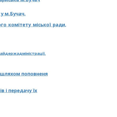
у м.Бучач.
го комітету міської ради,
райдержадміністрації.
, шляхом
поповненя
рів
і передачу їх