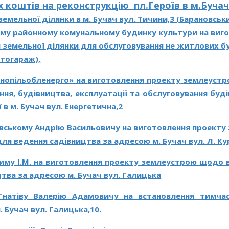
х коштів
на реконструкцію пл.Героїв в м.Буча
емельної ділянки в м. Бучач вул. Тичини,3 (Барановськи
му районному комунальному будинку культури на виг
емельної ділянки для обслуговування не житлових буд
втогараж),
нопільобленерго»
на
виготовлення
проекту
землеустр
я, будівництва, експлуатації та обслуговування будів
 в м. Бучач вул. Енергетична,2
овському Андрію Васильовичу на
виготовлення
проекту
ля ведення садівництва за
адресою
м.
Бучач
вул. Л. К
иму І.М. на
виготовлення
проекту
землеустрою
щодо
цтва за
адресою
м.
Бучач
вул. Галицька
Гнатіву Валерію Адамовичу на встановлення тимчас
. Бучач вул. Галицька,10.