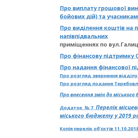
Про
виплату грошової ви
бойових
дій)
та учасникам
Про
виділення коштів на
напівпідвальних
приміщеннях по вул.Галиц
Про фінансову підтримку
Про надання фінансової 
Про розгляд звернення відділу
Про розгляд подання Теребовля
Про внесення змін до міського
Перелік місцев
Додаток № 7
міського бюджету у 201
9
ро
Копія перелік об’єктів 11.10.201