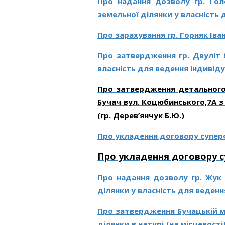
Про
надання
дозволу
гр. Гол
земельної
ділянки
у
власність
д
Про зарахування гр. Горняк Ів
Про затвердження гр. Двуліт
власність для ведення індивіду
Про затвердження детального
Бучач вул. Коцюбинського,7А з
(гр. Дерев
’
янчук Б.Ю.)
Про укладення договору суперф
Про укладення договору су
Про
надання
дозволу
гр. Жук 
ділянки
у
власність
для веденн
Про затвердження Бучацькій м
ділянки в натурі (на місцевос