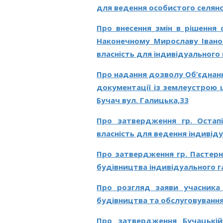
для ведення особистого селянсь
Про внесення змін в рішення 
Наконечному Мирославу Іван
власність
для індивідуального
Про надання дозволу Об’єднанн
документації із землеустрою щ
Бучач вул. Галицька,33
Про затвердження гр. Остап
власність для ведення індивіду
Про затвердження гр. Пастерн
будівництва індивідуального га
Про розгляд заяви учасник
будівництва та обслуговування
Про
затвердження Бучацькій