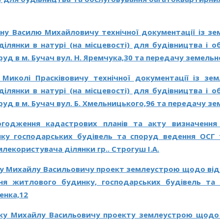
ну Василю Михайловичу технічної документації із з
ділянки в натурі (на місцевості) для будівництва і 
уд в м. Бучач вул. Н. Яремчука,30 та передачу земельно
 Миколі Прасківовичу технічної документації із з
ділянки в натурі (на місцевості) для будівництва і 
уд в м. Бучач вул. Б. Хмельницького,96 та передачу зем
годження кадастрових планів та акту визначенн
ку господарських будівель та споруд ведення ОСГ та
лекористувача ділянки гр.. Строгуш І.А.
у Михайлу Васильовичу проект землеустрою щодо від
ня житлового будинку, господарських будівель та
енка,12
ку Михайлу Васильовичу проекту землеустрою щодо 