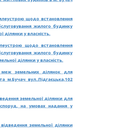
емлеустрою щодо встановлення
обслуговування жилого будинку
ї ділянки у власність.
емлеустрою щодо встановлення
обслуговування жилого будинку
ельної ділянки у власність.
я меж земельних ділянок для
 м.Бучач вул..Підгаєцька,102
ведення земельної ділянки для
 споруд, на умовах надання у
відведення земельної ділянки