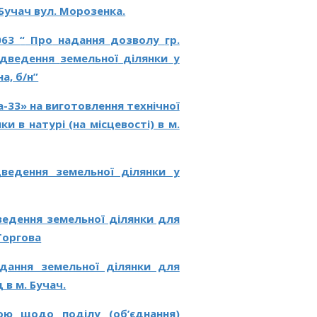
Бучач вул. Морозенка.
2063
“
Про
надання
дозволу
гр.
ідведення
земельної
ділянки
у
на,
б/н”
-33» на виготовлення технічної
 в натурі (на місцевості) в м.
ведення земельної ділянки у
ведення земельної ділянки для
Торгова
дання земельної ділянки для
в м. Бучач.
ою
щодо
поділу (об’єднання)