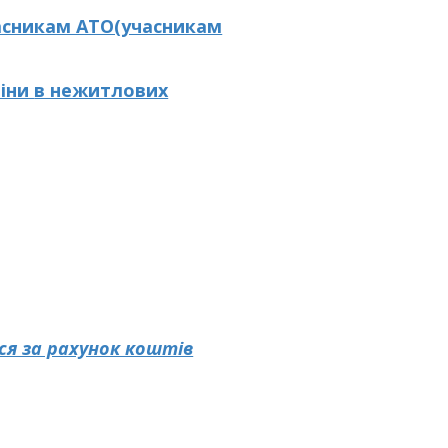
асникам АТО(учасникам
міни
в нежитлових
ся за рахунок коштів