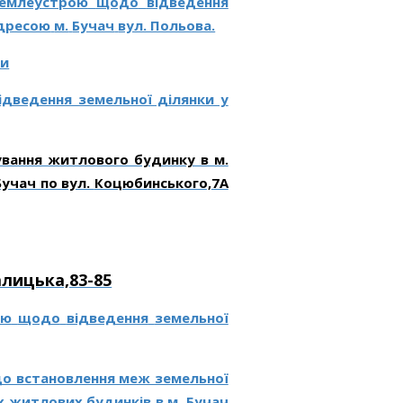
емлеустрою
щодо
відведення
дресою
м.
Бучач
вул. Польова.
ки
дведення земельної ділянки у
ування житлового будинку в м.
Бучач по вул.
Коцюбинського,7А
алицька,83-85
ою
щодо
відведення
земельної
до встановлення меж земельної
х житлових будинків в м. Бучач