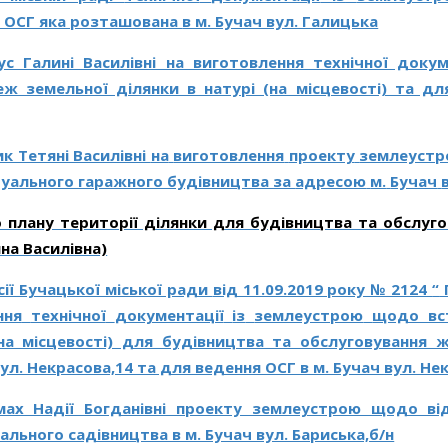
я ОСГ яка розташована
в м. Бучач вул. Галицька
ус Галині Василівні на виготовлення технічної доку
еж земельної ділянки в натурі (на місцевості) та дл
ик Тетяні Василівні
на
виготовлення
проекту
землеуст
дуального гаражного будівництва за
адресою
м.
Бучач
плану території ділянки для будівництва та обслуго
яна Василівна)
сії Бучацької міської ради
від 11.09.2019 року № 2124
“
ння
технічної
документації
із
землеустрою
щодо вст
на місцевості) для будівництва та обслуговування 
ул. Некрасова,14 та для ведення ОСГ в м. Бучач вул. Не
ах Надії Богданівні проекту землеустрою щодо ві
ального садівництва в м. Бучач вул. Бариська,б/н