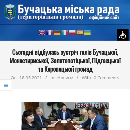
Skip
to
content
Primary
Сьогодні відбулась зустріч голів Бучацької,
Navigation
Монастириської, Золотопотіцької, Підгаєцької
Menu
та Коропецької громад
On:
18.05.2021
In:
Новини
With:
0 Comments