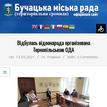
Skip
to
content
Primary
Відбулась відеонарада організована
Navigation
Тернопільською ОДА
Menu
On:
13.05.2021
In:
Новини
With:
0 Comments