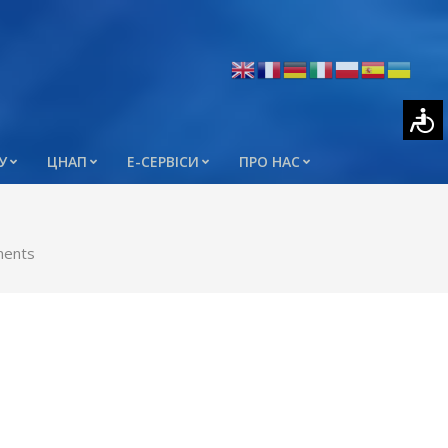
У
ЦНАП
Е-СЕРВІСИ
ПРО НАС
ents