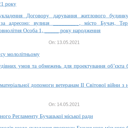
21 року
кладення Договору дарування житлового будинку
за адресою: вулиця _________, місто Бучач, Терн
повнолітня Особа 1, _____ року народження
On: 13.05.2021
усу мололітньому
дівних умов та обмежень для проектування об’єкта б
атеріальної допомоги ветеранам ІІ Світової війни з 
On: 14.05.2021
ого Регламенту Бучацької міської ради
аходів щодо складання прогнозу Бучацького міського