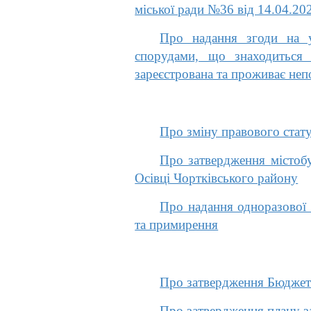
міської ради №36 від 14.04.20
Про надання згоди на у
спорудами, що знаходиться 
зареєстрована та проживає не
Про зміну правового стат
Про затвердження містобу
Осівці Чортківського району
Про надання одноразової м
та примирення
Про затвердження Бюджетн
Про затвердження плану з