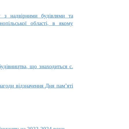
 з надвірними будівлями та
опільської області, в якому
удівництва, що знаходиться с.
нагоди відзначення Дня пам’яті
 бюджету на 2022-2024 роки