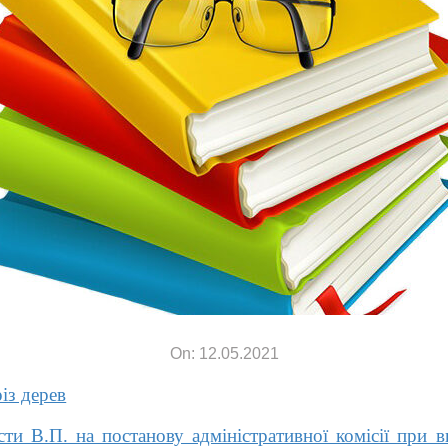
On: 12.05.2021
із дерев
и В.П. на постанову адміністративної комісії при в