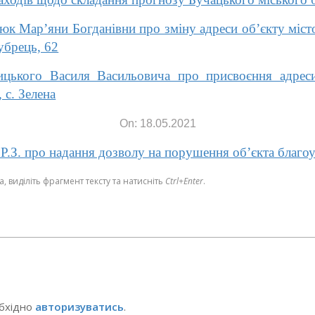
юк Мар’яни Богданівни про зміну адреси об’єкту міст
убрець, 62
ицького Василя Васильовича про присвоєння адреси
 с. Зелена
On: 18.05.2021
 Р.З. про надання дозволу на порушення об’єкта благо
 виділіть фрагмент тексту та натисніть
Ctrl+Enter
.
обхідно
авторизуватись
.