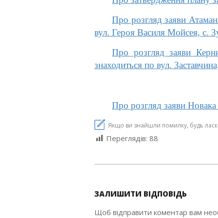
Про розгляд заяви Атаман
вул. Героя Василя Мойсея, с. З
Про розгляд заяви Керн
знаходиться по вул. Заставчина,
Про розгляд заяви Новака
Якщо ви знайшли помилку, будь ласка,
Переглядів:
88
2021-
05-
ЗАЛИШИТИ ВІДПОВІДЬ
12
Щоб відправити коментар вам не