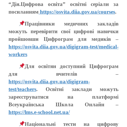
“Дія.Цифрова освіта” освітні серіали за
посиланням
https://osvita.diia.gov.ua/courses
.
Працівники медичних закладів
можуть перевірити свої цифрові навички
пройшовши Цифрограм для медиків –
https://osvita.diia.gov.ua/digigram-test/medical-
workers
Для освітян доступний Цифрограм
для вчителів –
https://osvita.diia.gov.ua/digigram-
test/teachers
. Освітні заклади можуть
зареєструватися на платформі
Всеукраїнська Школа Онлайн –
https://lms.e-school.net.ua/
Національні тести на цифрову