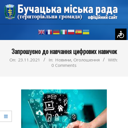
Skip
to
content
Primary
Запрошуємо до навчання цифрових навичок
Navigation
Menu
On:
23.11.2021
In:
Новини
,
Оголошення
With:
0 Comments