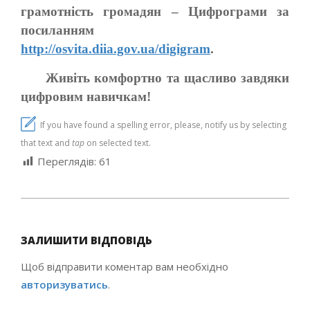
грамотність громадян – Цифрограми за
посиланням
http://osvita.diia.gov.ua/digigram
.
Живіть комфортно та щасливо завдяки
цифровим навичкам!
If you have found a spelling error, please, notify us by selecting
that text and
tap
on selected text.
Переглядів:
61
2021-
11-
ЗАЛИШИТИ ВІДПОВІДЬ
23
Щоб відправити коментар вам необхідно
авторизуватись
.