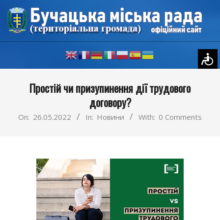
Skip
to
content
Primary
Простій чи призупинення дії трудового
Navigation
договору?
Menu
On:
26.05.2022
In:
Новини
With:
0 Comments