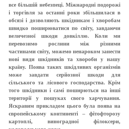
все більшій небезпеці. Міжнародні подорожі
і торгівля за останні роки збільшилася в
обсязі і дозволяють шкідникам і хворобам
швидко поширюватися по світу, завдаючи
величезної шкоди довкіллю. Коли ми
перевозимо рослини між різними
частинами світу, можемо ненароком занести
нові види шкідників та хвороби у нашу
країну. Поява таких шкідливих організмів
може завдати серйозної шкоди для
сільського та лісового господарства. Крім
того шкідники і самі поширються на інші
території у пошуках свого харчування.
Яскравим прикладом цього була поява на
європейському континенті – фітофторозу
картоплі, виноградної філоксери,