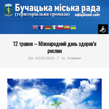
Skip
to
content
Primary
12 травня – Міжнародний день здоров’я
Navigation
рослин
Menu
On:
02.05.2023
In:
Новини