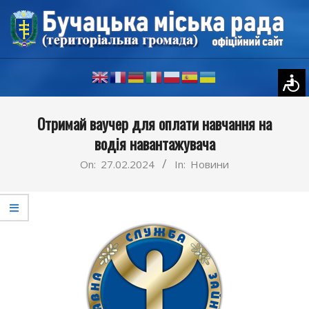
Skip
to
content
Primary
Отримай ваучер для оплати навчання на
Navigation
водія навантажувача
Menu
On:
27.02.2024
In:
Новини