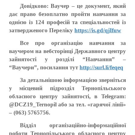
Довідково: Ваучер – це документ, який
дає право безоплатно пройти навчання за
однією із 124 професій та спеціальностей із
затвердженого Переліку
https://is.gd/qjIfuw
Все про організацію навчання за
ваучером на вебсторінці Державного центру
зайнятості у розділі “Навчання” –
“Ваучери”, посилання тут
http://surl.li/feqeq
За детальнішою інформацією зверніться
у місцевий підрозділ Тернопільського
обласного центру зайнятості, в Telegram:
@DCZ19_Ternopil або за тел. «гарячої лінії»
– (063) 5765756.
Відділ організаційно-інформаційної
роботи Тернопільського обласного центру