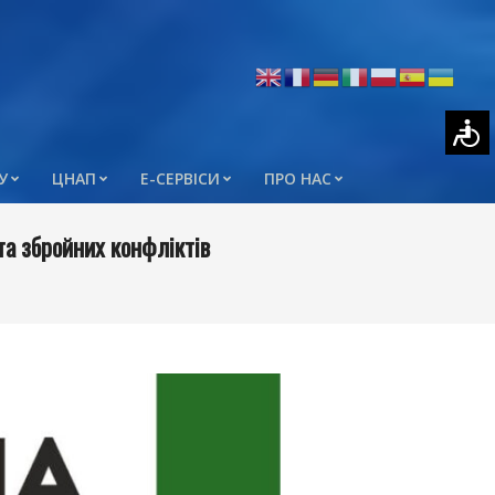
У
ЦНАП
Е-СЕРВІСИ
ПРО НАС
та збройних конфліктів