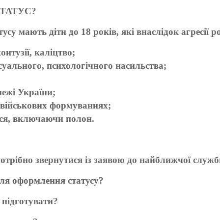
СТАТУС?
су мають діти до 18 років, які внаслідок агресії ро
нтузії, каліцтво;
суального, психологічного насильства;
межі України;
у військових формуваннях;
ся, включаючи полон.
отрібно звернутися із заявою до найближчої служби
для оформлення статусу?
 підготувати?