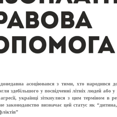
донедавна асоціювався з тими, хто народився до
гли здебільшого у посвідченні літніх людей або у 
ї агресії, українці зіткнулися з цим терміном в 
не законодавство визначає цей статус як “дитина
фліктів”