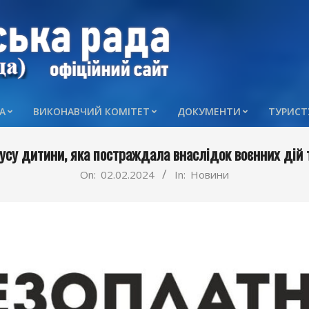
А
ВИКОНАВЧИЙ КОМІТЕТ
ДОКУМЕНТИ
ТУРИСТ
Primary
Navigation
су дитини, яка постраждала внаслідок воєнних дій 
Menu
On:
02.02.2024
In:
Новини