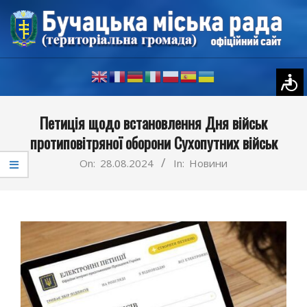
Skip
to
content
Primary
Петиція щодо встановлення Дня військ
Navigation
протиповітряної оборони Сухопутних військ
Menu
On:
28.08.2024
In:
Новини