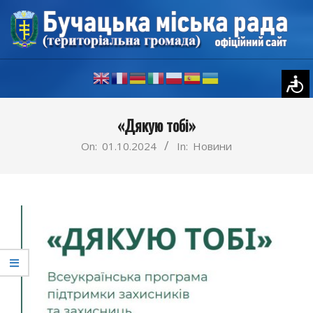
Skip
to
content
Primary
«Дякую тобі»
Navigation
Menu
On:
01.10.2024
In:
Новини