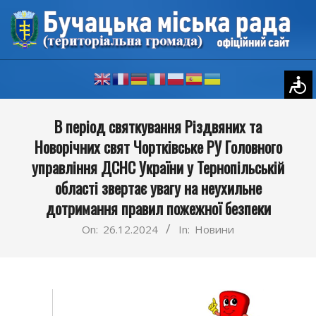
Skip
to
content
Primary
В період святкування Різдвяних та
Navigation
Новорічних свят Чортківське РУ Головного
Menu
управління ДСНС України у Тернопільській
області звертає увагу на неухильне
дотримання правил пожежної безпеки
On:
26.12.2024
In:
Новини