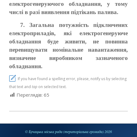
електрогенеруючого обладнання, у тому
числі в разі виявлення підтікань палива.
7. Загальна потужність підключених
електроприладів, які електрогенеруюче
обладнання буде живити, не повинна
перевищувати номінальне навантаження,
визначене виробником зазначеного
обладнання.
If you have found a spelling error, please, notify us by selecting
that text and
tap
on selected text.
Переглядів:
65
2024-
12-
26
© Бучацька міська рада (територіальна громада) 2026