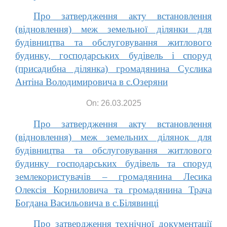
Про затвердження акту встановлення
(відновлення) меж земельної ділянки для
будівництва та обслуговування житлового
будинку, господарських будівель і споруд
(присадибна ділянка) громадянина Суслика
Антіна Володимировича в с.Озеряни
On: 26.03.2025
Про затвердження акту встановлення
(відновлення) меж земельних ділянок для
будівництва та обслуговування житлового
будинку господарських будівель та споруд
землекористувачів – громадянина Лесика
Олексія Корниловича та громадянина Трача
Богдана Васильовича в с.Білявинці
Про затвердження технічної документації