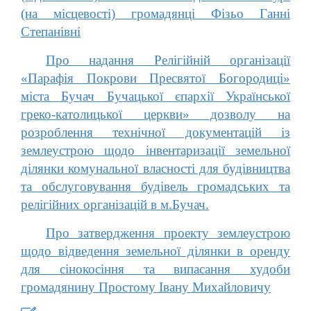
(на місцевості) громадянці Фізьо Ганні
Степанівні
Про надання Релігійній організації
«Парафія Покрови Пресвятої Богородиці»
міста Бучач Бучацької єпархії Української
греко-католицької церкви» дозволу на
розроблення технічної документацій із
землеустрою щодо інвентаризації земельної
ділянки комунальної власності для будівництва
та обслуговування будівель громадських та
релігійних організацій в м.Бучач.
Про затвердження проекту землеустрою
щодо відведення земельної ділянки в оренду
для сінокосіння та випасання худоби
громадянину Простому Івану Михайловичу