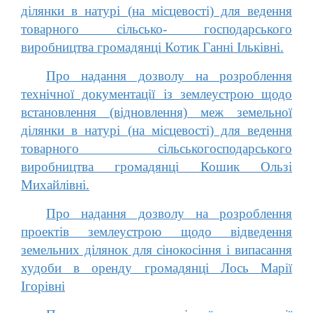
ділянки в натурі (на місцевості) для ведення
товарного сільсько- господарського
виробництва громадянці Котик Ганні Ільківні.
Про надання дозволу на розроблення
технічної документації із землеустрою щодо
встановлення (відновлення) меж земельної
ділянки в натурі (на місцевості) для ведення
товарного сільськогосподарського
виробництва громадянці Кошик Ользі
Михайлівні.
Про надання дозволу на розроблення
проектів землеустрою щодо відведення
земельних ділянок для сінокосіння і випасання
худоби в оренду громадянці Лось Марії
Ігорівні