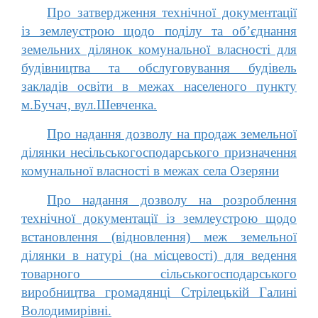
Про затвердження технічної документації
із землеустрою щодо поділу та об’єднання
земельних ділянок комунальної власності для
будівництва та обслуговування будівель
закладів освіти в межах населеного пункту
м.Бучач, вул.Шевченка.
Про надання дозволу на продаж земельної
ділянки несільськогосподарського призначення
комунальної власності в межах села Озеряни
Про надання дозволу на розроблення
технічної документації із землеустрою щодо
встановлення (відновлення) меж земельної
ділянки в натурі (на місцевості) для ведення
товарного сільськогосподарського
виробництва громадянці Стрілецькій Галині
Володимирівні.