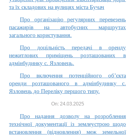
та їх складових на вулицях міста Бучач
Про організацію регулярних перевезень
пасажирів на автобусних маршрутах
загального користування.
Про доцільність передачі в оренду
нежитлових приміщень розташованих в
адмінбудинку с. Язловець.
Про включення потенційного об’єкта
оренди розташованого в адмінбудинку с.
Язловець до Переліку першого типу.
On: 24.03.2025
Про надання дозволу на розроблення
технічної документації із землеустрою щодо
встановлення (відновлення) меж земельної