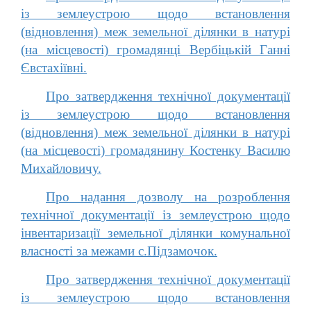
із землеустрою щодо встановлення
(відновлення) меж земельної ділянки в натурі
(на місцевості) громадянці Вербіцькій Ганні
Євстахіївні.
Про затвердження технічної документації
із землеустрою щодо встановлення
(відновлення) меж земельної ділянки в натурі
(на місцевості) громадянину Костенку Василю
Михайловичу.
Про надання дозволу на розроблення
технічної документації із землеустрою щодо
інвентаризації земельної ділянки комунальної
власності за межами с.Підзамочок.
Про затвердження технічної документації
із землеустрою щодо встановлення