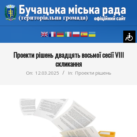
Skip
to
content
Primary
Проекти рішень двадцять восьмої сесії VIII
Navigation
скликання
Menu
On:
12.03.2025
In:
Проекти рішень