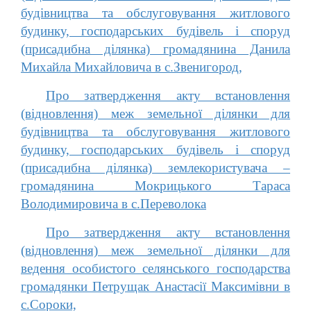
будівництва та обслуговування житлового
будинку, господарських будівель і споруд
(присадибна ділянка) громадянина Данила
Михайла Михайловича в с.Звенигород,
Про затвердження акту встановлення
(відновлення) меж земельної ділянки для
будівництва та обслуговування житлового
будинку, господарських будівель і споруд
(присадибна ділянка) землекористувача –
громадянина Мокрицького Тараса
Володимировича в с.Переволока
Про затвердження акту встановлення
(відновлення) меж земельної ділянки для
ведення особистого селянського господарства
громадянки Петрущак Анастасії Максимівни в
с.Сороки,