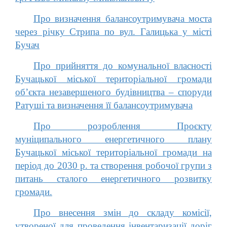
Про визначення балансоутримувача моста
через річку Стрипа по вул. Галицька у місті
Бучач
Про прийняття до комунальної власності
Бучацької міської територіальної громади
об’єкта незавершеного будівництва – споруди
Ратуші та визначення її балансоутримувача
Про розроблення Проєкту
муніципального енергетичного плану
Бучацької міської територіальної громади на
період до 2030 р. та створення робочої групи з
питань сталого енергетичного розвитку
громади.
Про внесення змін до складу комісії,
утвореної для проведення інвентаризації доріг