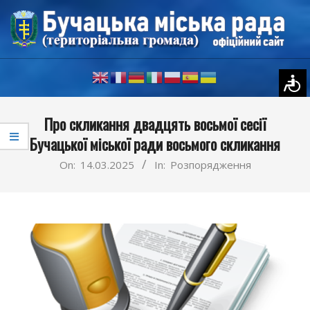
Skip
to
content
Primary
Про скликання двадцять восьмої сесії
Navigation
Бучацької міської ради восьмого скликання
Menu
On:
14.03.2025
In:
Розпорядження