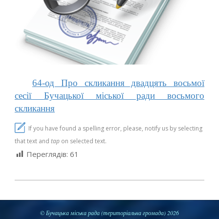
64-од Про скликання двадцять восьмої
сесії Бучацької міської ради восьмого
скликання
If you have found a spelling error, please, notify us by selecting
that text and
tap
on selected text.
Переглядів:
61
2025-
03-
14
© Бучацька міська рада (територіальна громада) 2026