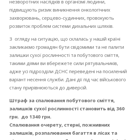
незворотних наслідків в організмі людини,
підвищують ризик виникнення онкологічних
захворювань, серцево-судинних, провокують
розвиток проблем системи дихальних шляхів.
З огляду на ситуацію, що склалась у нашій країні
закликаємо громадян бути свідомими та не палити
залишки сухої рослинності та побутового сміття,
такими діями ви вбережете сили рятувальників,
адже усі підрозділи ДСНС переведені на посилений
варіант несення служби. Дані дії під час військового
стану прирівнюються до диверсій.
Штраф за спалювання побутового сміття,
залишків сухої рослинності становить від 360
грн.
до 1340 грн.
Спалювання очерету, стерні, пожнивних
залишків, розпалювання багаття в лісах та