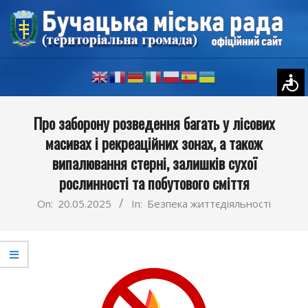
Skip
to
content
Primary
Про заборону розведення багать у лісових
Navigation
масивах і рекреаційних зонах, а також
Menu
випалювання стерні, залишків сухої
рослинності та побутового сміття
On:
20.05.2025
In:
Безпека життєдіяльності