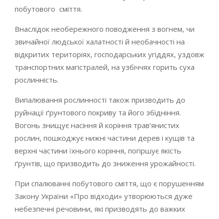
побутового сміття.
Внаслідок необережного поводження з вогнем, чи
звичайної людської халатності й необачності на
відкритих територіях, господарських угіддях, уздовж
транспортних магістралей, на узбіччях горить суха
рослинність.
Випалювання рослинності також призводить до
руйнації ґрунтового покриву та його збідніння.
Вогонь знищує насіння й коріння трав’янистих
рослин, пошкоджує нижні частини дерев і кущів та
верхні частини їхнього коріння, погіршує якість
ґрунтів, що призводить до зниження урожайності.
При спалюванні побутового сміття, що є порушенням
Закону України «Про відходи» утворюються дуже
небезпечні речовини, які призводять до важких