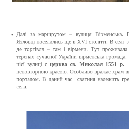
OLYMPUS DIGITAL CAMERA
Далі за маршрутом
–
вулиця Вірменська. 
Язловці поселились ще в ХVI столітті. В селі ж
де торгівля – там і вірмени. Тут проживала
теренах сучасної України вірменська громада
цієї вулиці є
церква св. Миколая 1551 р
неповторною красою. Особливо вражає храм в
порталом. В даний час святиня належить гре
села.