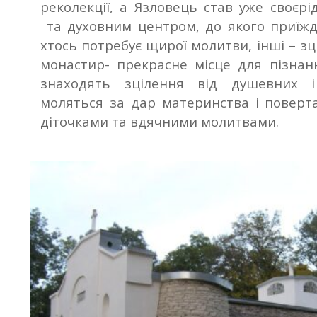
реколекції, а Язловець став уже своє
та духовним центром, до якого приїждж
хтось потребує щирої молитви, інші – з
монастир- прекрасне місце для пізнанн
знаходять зцілення від душевних і
моляться за дар материнства і повер
діточками та вдячними молитвами.