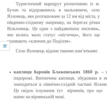
Туристичний маршрут розпочнемо із м.
Бучач та відправимось в мальовниче, село
Язловець, яке розташоване за 12 км від міста, у
південно-східному напрямку, на берегах річки
Вільховець. Це одне з найдавніших поселень,
яке колись мало статус «містечка», його ще
називають «ключем до Поділля».
Село Язловець відоме такими пам’ятками:
каплиця баронів Блажовських 1860 р. –
подорожі. Витончена каплиця, збудована в н
знаходиться в північно-східній частині Язлов
Це свідок існування тут вірменів, про що 
напис на вірменській мові.