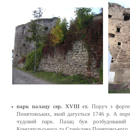
парк палацу сер. XVIII ст.
Поруч з фортец
Понятовських, який датується 1746 р. А пор
чудовий парк. Палац був розбудований 
Конєцпольського та Станіслава Понятовськог