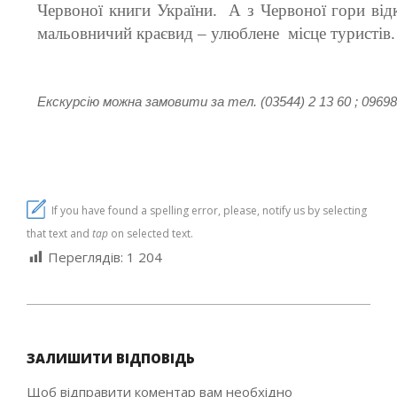
Червоної книги України. А з Червоної гори від
мальовничий краєвид – улюблене місце туристів.
Екскурсію можна замовити за тел. (03544) 2 13 60 ; 0969
If you have found a spelling error, please, notify us by selecting
that text and
tap
on selected text.
Переглядів:
1 204
2021-
03-
ЗАЛИШИТИ ВІДПОВІДЬ
17
Щоб відправити коментар вам необхідно