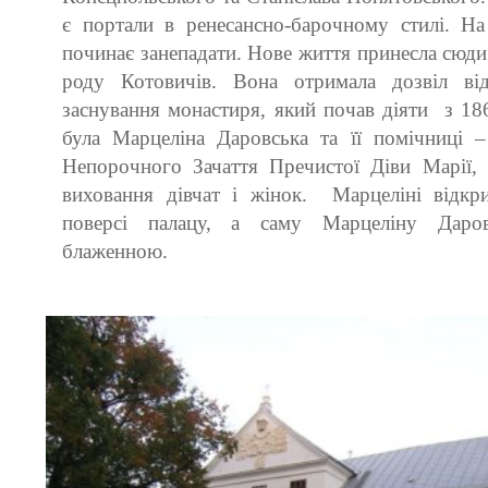
є портали в ренесансно-барочному стилі. На
починає занепадати. Нове життя принесла сюди
роду Котовичів. Вона отримала дозвіл в
заснування монастиря, який почав діяти з 1
була Марцеліна Даровська та її помічниці 
Непорочного Зачаття Пречистої Діви Марії, 
виховання дівчат і жінок. Марцеліні відк
поверсі палацу, а саму Марцеліну Даров
блаженною.