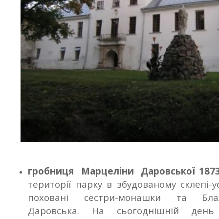
гробниця Марцеліни Даровської 1873
території парку в збудованому склепі-у
поховані сестри-монашки та Бла
Даровська. На сьогоднішній день