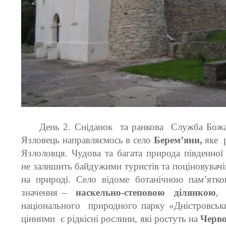
День 2. Сніданок та ранкова Служба Божа 
Язловець направляємось в село
Берем’яни,
яке 
Язлоловця. Чудова та багата природа південної
не залишить байдужими туристів та поціновувачі
на природі. Село відоме
ботанічною пам’ятк
значення –
наскельно-степовою ділянкою
,
національного природного парку «Дністровськ
цінними є рідкісні рослини, які ростуть на
Черв