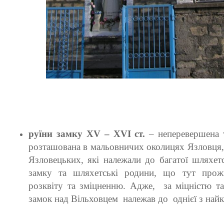
OLYMPUS DIGITAL CAMERA
руїни замку XV – XVI ст.
– неперевершена т
розташована в мальовничих околицях Язловця,
Язловецьких, які належали до багатої шляхет
замку та шляхетські родини, що тут про
розквіту та зміцненню. Адже, за міцністю т
замок над Вільховцем належав до однієї з най