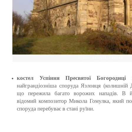
OLYMPUS DIGITAL CAMERA
костел Успіння Пресвятої Богородиц
найграндіозніша споруда Язловця (колишній Д
що пережила багато ворожих нападів. В 
відомий композитор Микола Гомулка, який по
споруда перебуває в стані руїни.