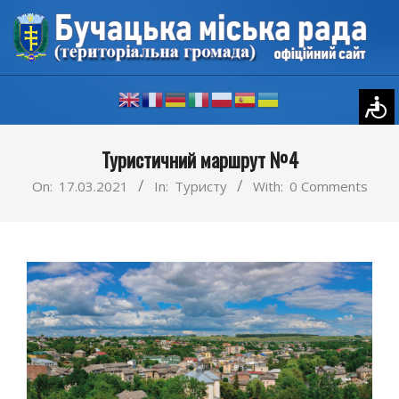
Skip
to
content
Primary
Туристичний маршрут №4
Navigation
Menu
On:
17.03.2021
In:
Туристу
With:
0 Comments