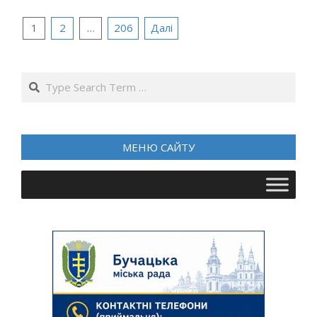
Пагінація
1
2
…
206
Далі
записів
Search
МЕНЮ САЙТУ