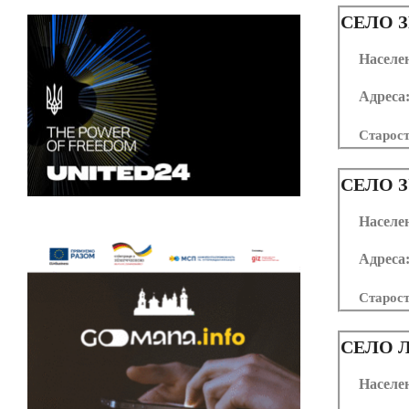
СЕЛО
З
Населе
Адреса
Старос
СЕЛО
З
Населе
Адреса
Старос
СЕЛО
Л
Населе