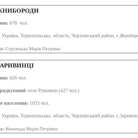
НИБОРОДИ
ння:
678 чол.
:
Україна, Тернопільська область, Чортківський район, с.Жнибор
та:
Стрілецька Марія Петрівна
АРИВИНЦІ
ння:
626 чол.
рядкуванні:
село Рукомиш (427 чол.)
е населення:
1053 чол.
:
Україна, Тернопільська область, Чортківський район, с.Заривин
та:
Конопада Марія Петрівна