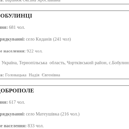
та:
Баранюк Оксана Ярославівна
ОБУЛИНЦІ
ння:
681 чол.
рядкуванні:
село Киданів (241 чол)
е населення:
922 чол.
:
Україна, Тернопільська область, Чортківський район, с.Бобулин
та:
Головацька Надія Євгенівна
ОБРОПОЛЕ
ння:
617 чол.
рядкуванні:
село Матеушівка (216 чол.)
е населення:
833 чол.