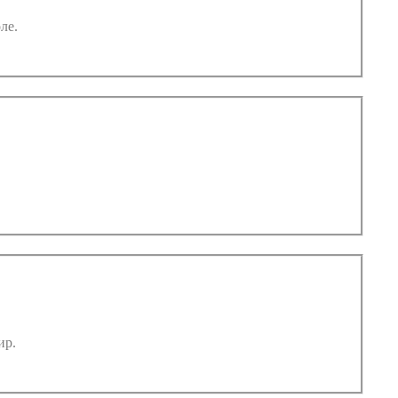
ле.
ир.