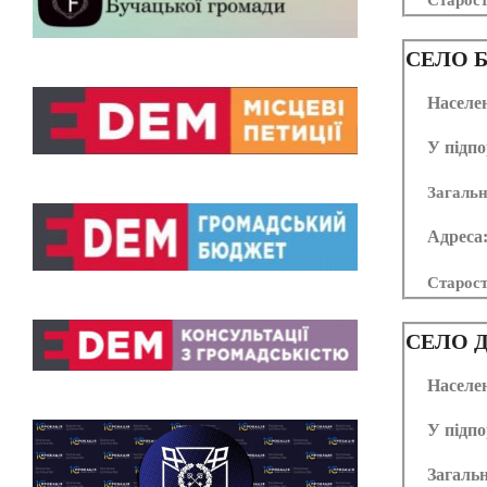
Старос
СЕЛО
Б
Населе
У підпо
Загальн
Адреса
Старос
СЕЛО
Д
Населе
У підпо
Загальн