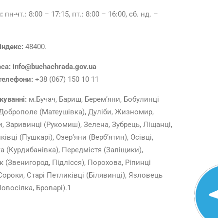
и:
пн-чт.: 8:00 – 17:15, пт.: 8:00 – 16:00, сб. нд. –
індекс:
48400.
еса: info@buchachrada.gov.ua
телефони:
+38 (067) 150 10 11
куванні:
м.Бучач, Бариш, Берем’яни, Бобулинці
 Доброполе (Матеушівка), Дуліби, Жизномир,
 Заривинці (Рукомиш), Зелена, Зубрець, Ліщанці,
івці (Пушкарі), Озер’яни (Верб’ятин), Осівці,
 (Курдибанівка), Передмістя (Заліщики),
 (Звенигород, Підлісся), Порохова, Ріпинці
 Сороки, Старі Петликівці (Білявинці), Язловець
овосілка, Броварі).1