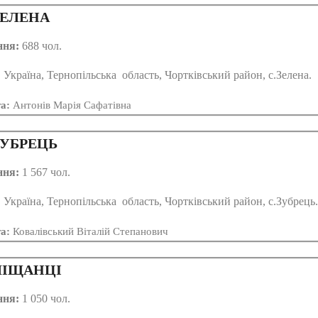
ЕЛЕНА
ння:
688 чол.
:
Україна, Тернопільська область, Чортківський район, с.Зелена.
та:
Антонів Марія Сафатівна
УБРЕЦЬ
ння:
1 567 чол.
:
Україна, Тернопільська область, Чортківський район, с.Зубрець.
та:
Ковалівський Віталій Степанович
ІЩАНЦІ
ння:
1 050 чол.