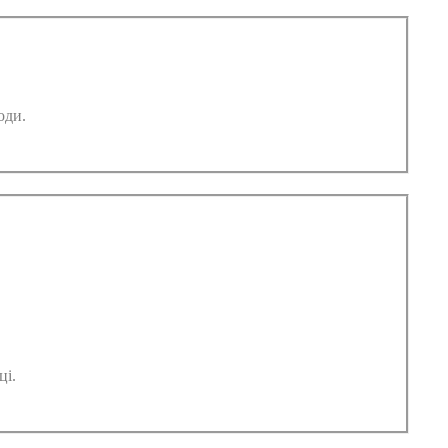
оди.
ці.