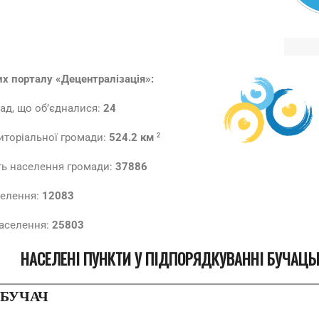
их порталу «Децентралізація»:
рад, що об’єдналися:
24
иторіальної громади:
524.2
км
2
ть населення громади:
37886
селення:
12083
населення:
25803
НАСЕЛЕНІ ПУНКТИ У ПІДПОРЯДКУВАННІ БУЧАЦЬК
 БУЧАЧ