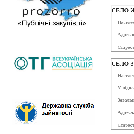
СЕЛО
Ж
Населе
Адреса
Старос
СЕЛО
З
Населе
У підпо
Загальн
Адреса
Старос