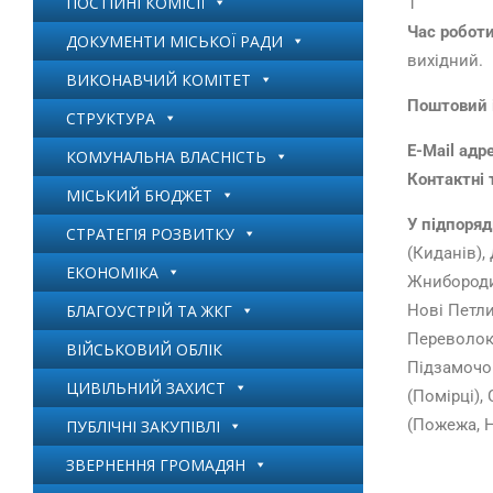
ПОСТІЙНІ КОМІСІЇ
1
Час робот
ДОКУМЕНТИ МІСЬКОЇ РАДИ
вихідний.
ВИКОНАВЧИЙ КОМІТЕТ
Поштовий 
СТРУКТУРА
E-Mail адр
КОМУНАЛЬНА ВЛАСНІСТЬ
Контактні 
МІСЬКИЙ БЮДЖЕТ
У підпоряд
СТРАТЕГІЯ РОЗВИТКУ
(Киданів),
ЕКОНОМІКА
Жнибороди,
БЛАГОУСТРІЙ ТА ЖКГ
Нові Петлик
Переволока
ВІЙСЬКОВИЙ ОБЛІК
Підзамочок
ЦИВІЛЬНИЙ ЗАХИСТ
(Помірці),
(Пожежа, Н
ПУБЛІЧНІ ЗАКУПІВЛІ
ЗВЕРНЕННЯ ГРОМАДЯН