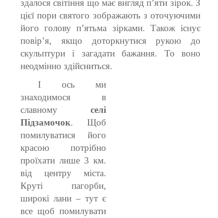
здалося світіння що має вигляд п’яти зірок. З
цієї пори святого зображають з оточуючими
його голову п’ятьма зірками. Також існує
повір’я, якщо доторкнутися рукою до
скульптури і загадати бажання. То воно
неодмінно здійсниться.
І ось ми
знаходимося в
славному
селі
Підзамочок
. Щоб
помилуватися його
красою потрібно
проїхати лише 3 км.
від центру міста.
Круті пагорби,
широкі лани – тут є
все щоб помилувати