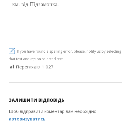
км. від Підзамочка.
If you have found a spelling error, please, notify us by selecting
that text and
tap
on selected text.
Переглядів:
1 027
2021-
03-
ЗАЛИШИТИ ВІДПОВІДЬ
17
Щоб відправити коментар вам необхідно
авторизуватись
.