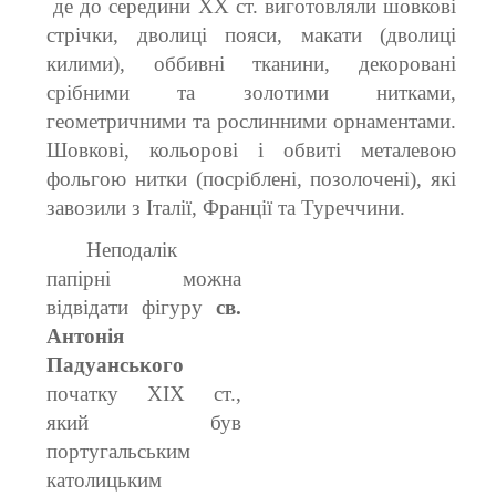
де до середини ХХ ст. виготовляли шовкові
стрічки, дволиці пояси, макати (дволиці
килими), оббивні тканини, декоровані
срібними та золотими нитками,
геометричними та рослинними орнаментами.
Шовкові, кольорові і обвиті металевою
фольгою нитки (посріблені, позолочені), які
завозили з Італії, Франції та Туреччини.
Неподалік
папірні можна
відвідати фігуру
св.
Антонія
Падуанського
початку ХІХ ст.,
який був
португальським
католицьким