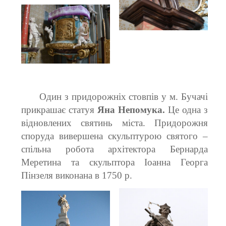
Один з придорожніх стовпів у м. Бучачі
прикрашає статуя
Яна Непомука.
Це одна з
відновлених святинь міста. Придорожня
споруда вивершена скульптурою святого –
спільна робота архітектора Бернарда
Меретина та скульптора Іоанна Георга
Пінзеля виконана в 1750 р.