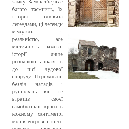
замку. Замок зберігає
багато таємниць, їх
історія оповита
легендами, ці легенди
межують з
реальністю, але
містичність кожної
історії лише
розпалюють цікавість
до цієї чудової
споруди. Переживши
безліч нападів і
руйнувань він не
втратив своєї
самобутньої краси в
кожному сантиметрі
мурів енергія просто
пульсує прагнучи