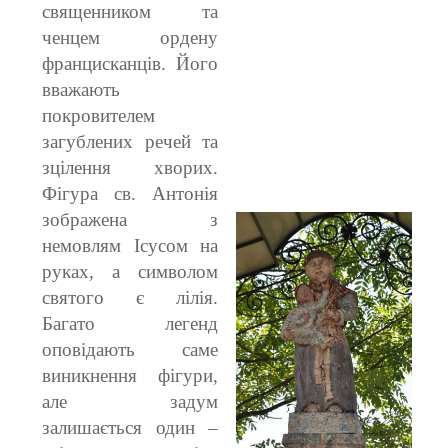
священником та
ченцем ордену
францисканців. Його
вважають
покровителем
загублених речей та
зцілення хворих.
Фігура св. Антонія
зображена з
немовлям Ісусом на
руках, а символом
святого є лілія.
Багато легенд
оповідають саме
виникнення фігури,
але задум
залишається один –