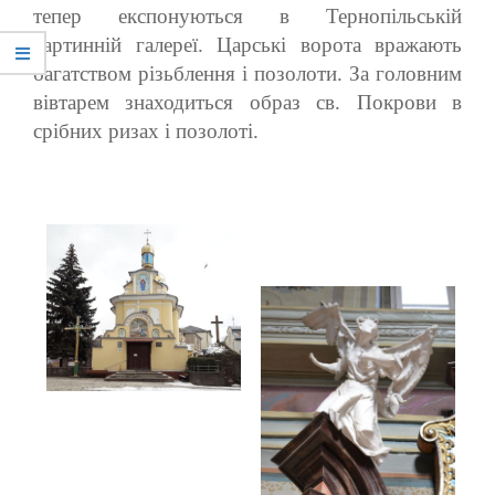
тепер експонуються в Тернопільській
картинній галереї. Царські ворота вражають
багатством різьблення і позолоти. За головним
вівтарем знаходиться образ св. Покрови в
срібних ризах і позолоті.