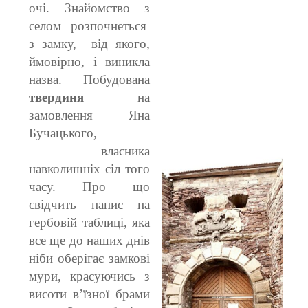
очі.
Знайомство з
селом розпочнеться
з замку, від якого,
ймовірно, і виникла
назва. Побудована
твердиня
на
замовлення Яна
Бучацького,
власника
навколишніх сіл того
часу. Про що
свідчить напис на
гербовій таблиці, яка
все ще до наших днів
ніби оберігає замкові
мури, красуючись з
висоти в’їзної брами