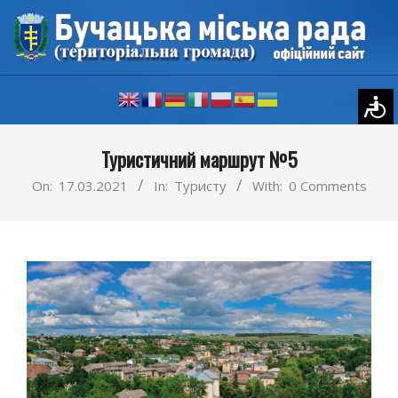
Skip
to
content
Primary
Туристичний маршрут №5
Navigation
Menu
On:
17.03.2021
In:
Туристу
With:
0 Comments