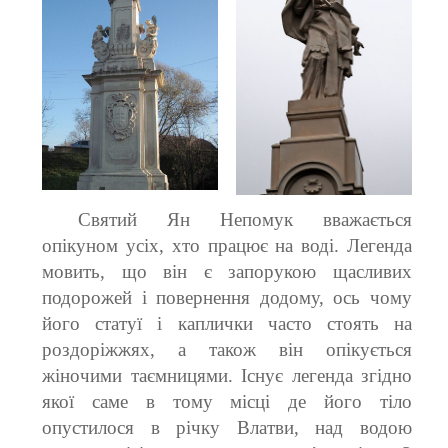
Святий Ян Непомук вважається
опікуном усіх, хто працює на воді. Легенда
мовить, що він є запорукою щасливих
подорожей і повернення додому, ось чому
його статуї і каплички часто стоять на
роздоріжжях, а також він опікується
жіночими таємницями. Існує легенда згідно
якої саме в тому місці де його тіло
опустилося в річку Влатви, над водою