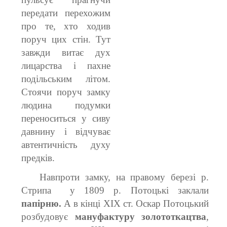
передати перехожим
про те, хто ходив
поруч цих стін. Тут
завжди витає дух
лицарства і пахне
подільським літом.
Стоячи поруч замку
людина подумки
переноситься у сиву
давнину і відчуває
автентичність духу
предків.
Навпроти замку, на правому березі р.
Стрипа у 1809 р. Потоцькі заклали
папірню.
А в кінці ХІХ ст. Оскар Потоцький
розбудовує
мануфактуру золототкацтва
,