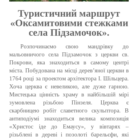
Туристичний маршрут
«Оксамитовими стежками
села Підзамочок».
Розпочинаємо свою мандрівку до
мальовничого села Підзамочок з церкви св.
Покрови, яка знаходиться в самому центрі
міста. Побудована на місці дерев’яної церкви в
1764 році за проектом архітектора І. Шільцера.
Хоча церква є невеликою, але дуже гарною.
Мистецька цінність храму в найбільшій мірі
зумовлена різьбою Пінзеля. Церква є
скарбницею робіт славетного скульптора. В
антиподіумі знаходиться велика композиція
«Христос іде до Емаусу», у вівтарях –
різьблені в дереві і позолоті барельєфи, які