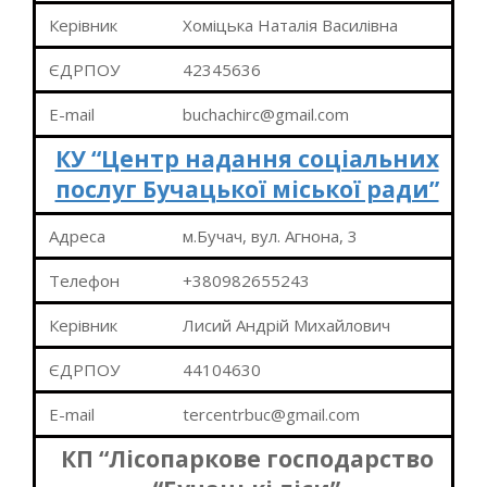
Керівник
Хоміцька Наталія Василівна
ЄДРПОУ
42345636
E-mail
buchachirc@gmail.com
КУ “Центр надання соціальних
послуг Бучацької міської ради”
Адреса
м.Бучач, вул. Агнона, 3
Телефон
+380982655243
Керівник
Лисий Андрій Михайлович
ЄДРПОУ
44104630
E-mail
tercentrbuc@gmail.com
КП “Лісопаркове господарство