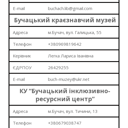
E-mail
buchach.lib@gmail.com
Бучацький краєзнавчий музей
Адреса
м.Бучач, вул. Галицька, 55
Телефон
+380969819642
Керівник
Легка Лариса Іванівна
ЄДРПОУ
26429255
E-mail
buch-muzey@ukr.net
КУ “Бучацький інклюзивно-
ресурсний центр”
Адреса
м.Бучач, вул. Тичини, 13
Телефон
+380679038747