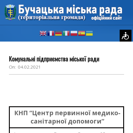
Skip
to
content
Primary
Navigation
Комунальні підприємства міської ради
Menu
On:
04.02.2021
КНП “Центр первинної медико-
санітарної допомоги”