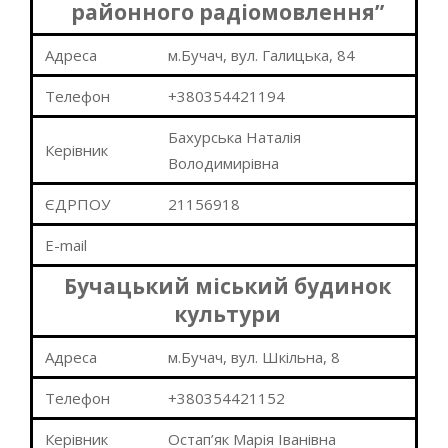
районного радіомовлення”
Адреса
м.Бучач, вул. Галицька, 84
Телефон
+380354421194
Бахурська Наталія
Керівник
Володимирівна
ЄДРПОУ
21156918
E-mail
Бучацький міський будинок
культури
Адреса
м.Бучач, вул. Шкільна, 8
Телефон
+380354421152
Керівник
Остап’як Марія Іванівна