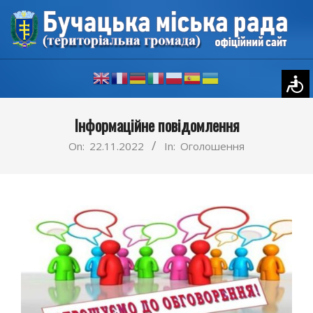
Skip
to
content
Primary
Інформаційне повідомлення
Navigation
Menu
On:
22.11.2022
In:
Оголошення