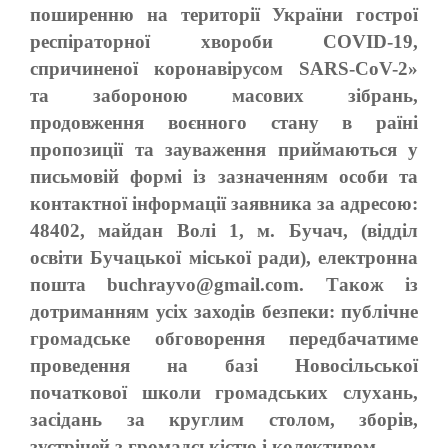
поширенню на території України гострої
респіраторної хвороби COVID-19,
спричиненої коронавірусом SARS-CoV-2»
та забороною масових зібрань,
продовження воєнного стану в раїні
пропозиції та зауваження приймаються у
письмовій формі із зазначенням особи та
контактної інформації заявника за адресою:
48402, майдан Волі 1, м. Бучач, (відділ
освіти Бучацької міської ради), електронна
пошта buchrayvo@gmail.com. Також із
дотриманням усіх заходів безпеки: публічне
громадське обговорення передбачатиме
проведення на базі Новосільської
початкової школи громадських слухань,
засідань за круглим столом, зборів,
зустрічей з громадськістю і колективом.