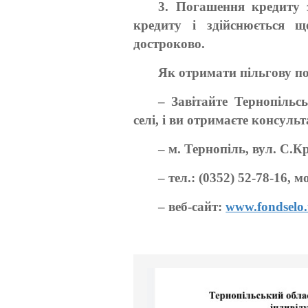
3. Погашення кредиту 
кредиту і здійснюється 
достроково.
Як отримати пільгову п
– Завітайте Тернопільс
селі, і ви отримаєте консул
– м. Тернопіль, вул. С.К
– тел.: (0352) 52-78-16, м
– веб-сайт:
www.fondselo.