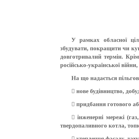
У рамках обласної ціл
збудувати, покращити чи ку
довготривалий термін. Крім
російсько-української війни
На що надається пільго
 нове будівництво, доб
 придбання готового аб
 інженерні мережі (газ
твердопаливного котла, топк
 утеплення фасаду, даху