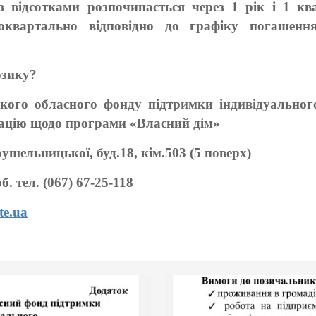
з відсотками розпочинається через 1 рік і 1 к
щоквартально відповідно до графіку погашенн
озику?
ького обласного фонду підтримки індивідуальног
ьтацію щодо програми «Власний дім»
рушельницької, буд.18, кім.503 (5 поверх)
об. тел. (067) 67-25-118
te.ua