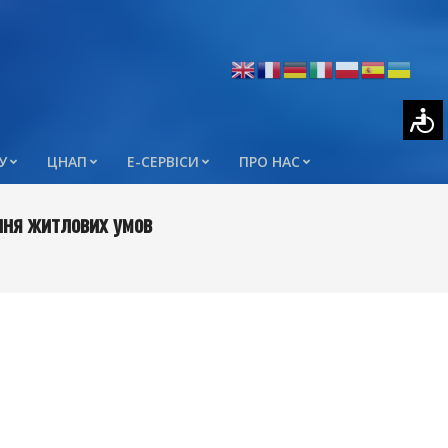
У
ЦНАП
Е-СЕРВІСИ
ПРО НАС
ння житлових умов