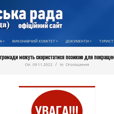
А
ВИКОНАВЧИЙ КОМІТЕТ
ДОКУМЕНТИ
ТУРИСТ
Primary
Navigation
 громади можуть скористатися позикою для покраще
Menu
On:
09.11.2022
In:
Оголошення