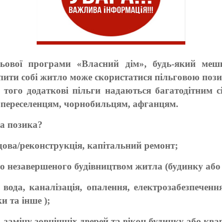
ьової програми «Власний дім», будь-який меш
пити собі житло може скористатися пільговою пози
 того додаткові пільги надаються багатодітним
, переселенцям, чорнобильцям, афганцям.
ва позика?
удова/реконструкція, капітальний ремонт;
о незавершеного будівництвом житла (будинку або
, вода, каналізація, опалення, електрозабезпечен
и та інше );
, заміну зовнішніх дверей та вікон будинку або ква