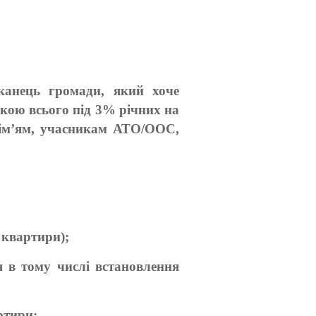
канець громади, який хоче
кою всього під 3% річних на
 сім’ям, учасникам АТО/ООС,
 квартири);
ня в тому числі встановлення
ртири;