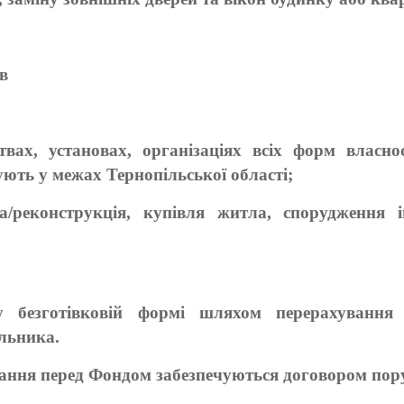
в
;
вах, установах, організаціях всіх форм власнос
ють у межах Тернопільської області;
ва/реконструкція, купівля житла, спорудження
у безготівковій формі шляхом перерахування
льника.
зання перед Фондом забезпечуються договором пор