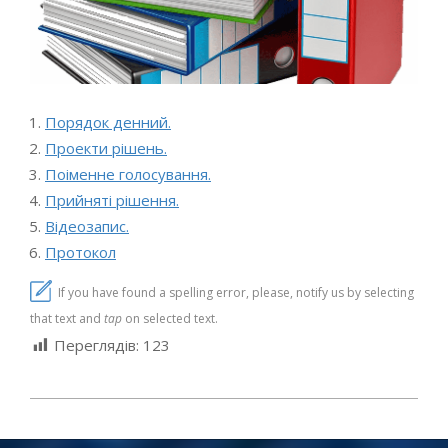
Порядок денний.
Проекти рішень.
Поіменне голосування.
Прийняті рішення.
Відеозапис.
Протокол
If you have found a spelling error, please, notify us by selecting
that text and
tap
on selected text.
Переглядів:
123
2022-
12-