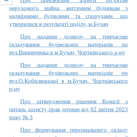
Про присвоєння адреси об’єктам
нерухомого майна, житловим будинкам з
надвірними будівлями та спорудами, що
утворилися в результаті поділу, м.Бучач
Про надання дозволу на тимчасове
складування будівельних матеріалів по
вул.Винниченка в м.Бучач, Чортківського р-ну
Про надання дозволу на тимчасове
складування будівельних матеріалів по
вул.О.Кобилянської в м.Бучач, Чортківського
р-ну
Про затвердження рішення Комісії з
питань захисту прав дитини від 02 квітня 2023
року № 3
Про формування персонального складу