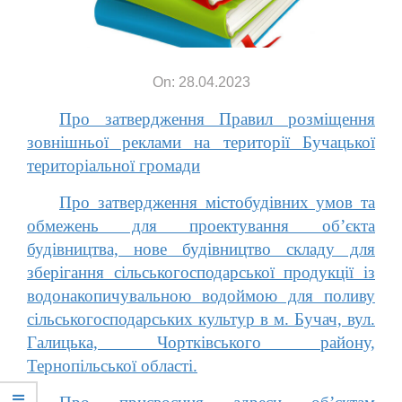
On: 28.04.2023
Про затвердження Правил розміщення
зовнішньої реклами на території Бучацької
територіальної громади
Про затвердження містобудівних умов та
обмежень для проектування об’єкта
будівництва, нове будівництво складу для
зберігання сільськогосподарської продукції із
водонакопичувальною водоймою для поливу
сільськогосподарських культур в м. Бучач, вул.
Галицька, Чортківського району,
Тернопільської області.