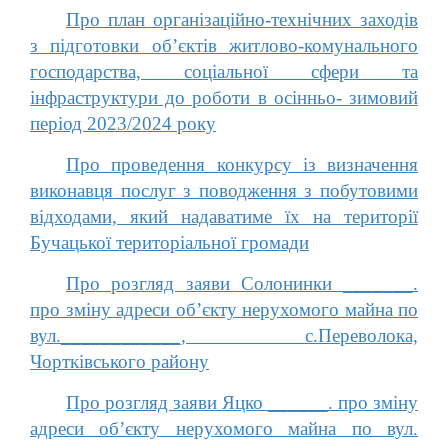
Про план організаційно-технічних заходів
з підготовки об’єктів житлово-комунального
господарства, соціальної сфери та
інфраструктури до роботи в осінньо- зимовий
період 2023/2024 року
Про проведення конкурсу із визначення
виконавця послуг з поводження з побутовими
відходами, який надаватиме їх на території
Бучацької територіальної громади
Про розгляд заяви Солонинки _______.
про зміну адреси об’єкту нерухомого майна по
вул.____________, с.Переволока,
Чортківського району
Про розгляд заяви Яцко ______. про зміну
адреси об’єкту нерухомого майна по вул.