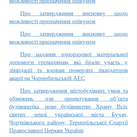
можливості призначення опікуном
Про затвердження висновку щодо
можливості призначення опікуном
Про затвердження висновку щодо
можливості призначення опікуном
Про надання одноразової матеріальної
допомоги громадянам, які брали участь у
ліквідації та вдовам померлих ліквідаторів
аварії на Чорнобильській АЕС
Про затвердження містобудівних умов та
обмежень для проектування об’єкта
будівництва, нове будівництво Храму Всіх
святих землі української міста Бучач,
Чортківського району, Тернопільської Єпархії
Православної Церкви України