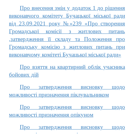
Про внесення змін у додаток 1 до рішення
виконавчого комітету Бучацької міської ради
від 23.09.2021 року №»239 «Про створення
Громадської комісії з житлових питань
,затвердження її складу та Положення про
Громадську комісію з житлових питань при
виконавчому комітеті Бучацької міської ради»
Про взяття на квартирний облік учасника
бойових дій
Про затвердження висновку щодо
можливості призначення піклувальником
Про затвердження висновку щодо
можливості призначення опікуном
Про затвердження висновку щодо