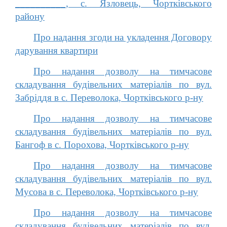
__________, с. Язловець, Чортківського
району
Про надання згоди на укладення Договору
дарування квартири
Про надання дозволу на тимчасове
складування будівельних матеріалів по вул.
Забріддя в с. Переволока, Чортківського р-ну
Про надання дозволу на тимчасове
складування будівельних матеріалів по вул.
Бангоф в с. Порохова, Чортківського р-ну
Про надання дозволу на тимчасове
складування будівельних матеріалів по вул.
Мусова в с. Переволока, Чортківського р-ну
Про надання дозволу на тимчасове
складування будівельних матеріалів по вул.