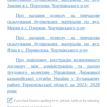
Замлин в с. Порохова, Чортківського р-ну
Про надання дозволу на тимчасове
складування будівельних матеріалів по вул.
Мерви в с. Озеряни, Чортківського р-ну
Про надання дозволу на тимчасове
складування будівельних матеріалів по вул.
Ятки в с. Переволока, Чортківського р-ну
Про повідомну реєстрацію колективного
договору між адміністрацією та радою
трудового колективу Управління Державної
казначейської служби України у Бучацькому
районі Тернопільської області на 2023- 2028
роки
If you have found a spelling error, please, notify us by selecting
that text and
tap
on selected text.