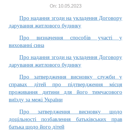
On: 10.05.2023
Про надання згоди на укладення Договору
дарування житлового будинку
Про визначення способів участі у
вихованні сина
Про надання згоди на укладення Договору
дарування житлового будинку
Про затвердження висновку служби у
справах дітей про підтвердження місця
проживання дитини для його тимчасового
виїзду за межі України
Про затвердження висновку щодо
доцільності позбавлення батьківських прав
батька щодо його дітей