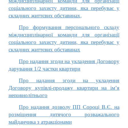
міждисциплінарної команди для організації
соціального захисту дитини, яка перебуває у
складних життєвих обставинах,
Про формування персонального складу
міждисциплінарної команди для організації
соціального захисту дитини, яка перебуває у
складних життєвих обставинах
Про надання згоди на укладення Договору
дарування 1/2 частки квартири
Про надання згоди на укладення
Договору купівлі-продажу квартири на ім’я
неповнолітнього
Про надання дозволу ПП Сороці В.Є. на
розміщення дитячого розважального
майданчика з атракціонами