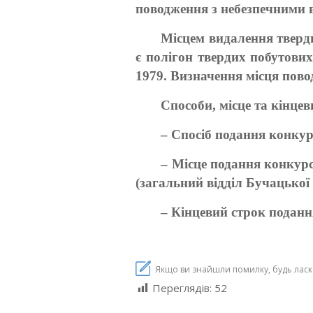
поводження з небезпечними в
Місцем видалення тверди
є полігон твердих побутових
1979. Визначення місця пово
Способи, місце та кінце
– Спосіб подання конкур
– Місце подання конкурс
(загальний відділ Бучацької 
– Кінцевий строк подання
Якщо ви знайшли помилку, будь ласка,
Переглядів:
52