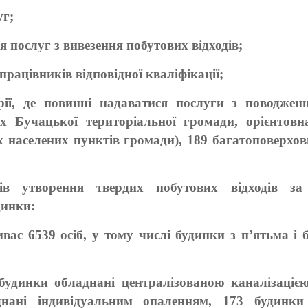
уг;
я послуг з вивезення побутових відходів;
 працівників відповідної кваліфікації;
рії, де повинні надаватися послуги з поводжен
х Бучацької територіальної громади, орієнтовн
 населених пунктів громади), 189 багатоповерхов
тів утворення твердих побутових відходів з
динки:
ває 6539 осіб, у тому числі будинки з п’ятьма і
будинки обладнані централізованою каналізацією
нані індивідуальним опаленням, 173 будинки