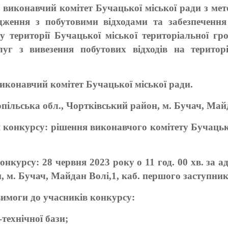
 виконавчий комітет Бучацької міської ради з ме
дження з побутовими відходами та забезпеченн
у території Бучацької міської територіальної г
уг з вивезення побутових відходів на територі
иконавчий комітет Бучацької міської ради.
ільська обл., Чортківський район, м. Бучач, Майд
 конкурсу: рішення виконавчого комітету Бучацько
онкурсу: 28 червня 2023 року о 11 год. 00 хв. за 
, м. Бучач, Майдан Волі,1, каб. першого заступник
вимоги до учасників конкурсу:
технічної бази;