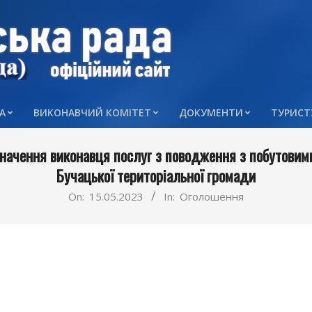
А
ВИКОНАВЧИЙ КОМІТЕТ
ДОКУМЕНТИ
ТУРИСТ
Primary
Navigation
начення виконавця послуг з поводження з побутовими 
Menu
Бучацької територіальної громади
On:
15.05.2023
In:
Оголошення