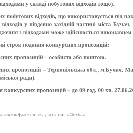
ідходами у складі побутових відходів тощо).
х побутових відходів, що використовується під на
 відходів у південно-західній частині міста Бучач.
дження з відходами може здійснюється виконавцем 
вий строк подання конкурсних пропозицій:
сних пропозицій – особисто або поштою.
них пропозицій – Тернопільська обл., м.Бучач, Ма
міської ради).
 конкурсних пропозицій – до 09 год. 00 хв. 27.06.2
 виділіть фрагмент тексту та натисніть
Ctrl+Enter
.