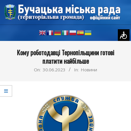
Skip
to
content
Primary
Кому роботодавці Тернопільщини готові
Navigation
платити найбільше
Menu
On:
30.06.2023
In:
Новини