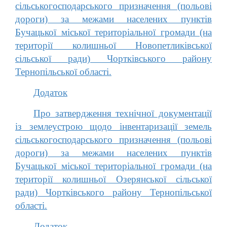
сільськогосподарського призначення (польові
дороги) за межами населених пунктів
Бучацької міської територіальної громади (на
території колишньої Новопетликівської
сільської ради) Чортківського району
Тернопільської області.
Додаток
Про затвердження технічної документації
із землеустрою щодо інвентаризації земель
сільськогосподарського призначення (польові
дороги) за межами населених пунктів
Бучацької міської територіальної громади (на
території колишньої Озерянської сільської
ради) Чортківського району Тернопільської
області.
Додаток