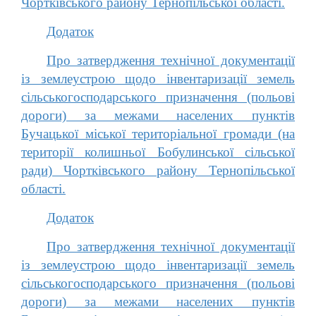
Чортківського району Тернопільської області.
Додаток
Про затвердження технічної документації
із землеустрою щодо інвентаризації земель
сільськогосподарського призначення (польові
дороги) за межами населених пунктів
Бучацької міської територіальної громади (на
території колишньої Бобулинської сільської
ради) Чортківського району Тернопільської
області.
Додаток
Про затвердження технічної документації
із землеустрою щодо інвентаризації земель
сільськогосподарського призначення (польові
дороги) за межами населених пунктів