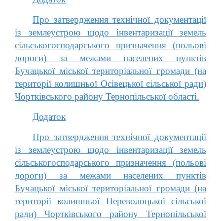
Про затвердження технічної документації
із землеустрою щодо інвентаризації земель
сільськогосподарського призначення (польові
дороги) за межами населених пунктів
Бучацької міської територіальної громади (на
території колишньої Осівецької сільської ради)
Чортківського району Тернопільської області.
Додаток
Про затвердження технічної документації
із землеустрою щодо інвентаризації земель
сільськогосподарського призначення (польові
дороги) за межами населених пунктів
Бучацької міської територіальної громади (на
території колишньої Переволоцької сільської
ради) Чортківського району Тернопільської