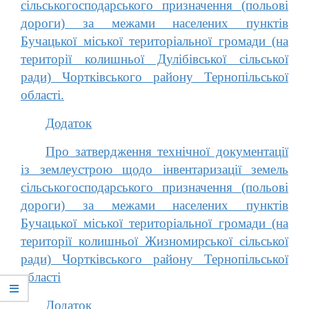
сільськогосподарського призначення (польові
дороги) за межами населених пунктів
Бучацької міської територіальної громади (на
території колишньої Дулібівської сільської
ради) Чортківського району Тернопільської
області.
Додаток
Про затвердження технічної документації
із землеустрою щодо інвентаризації земель
сільськогосподарського призначення (польові
дороги) за межами населених пунктів
Бучацької міської територіальної громади (на
території колишньої Жизномирської сільської
ради) Чортківського району Тернопільської
області
Додаток