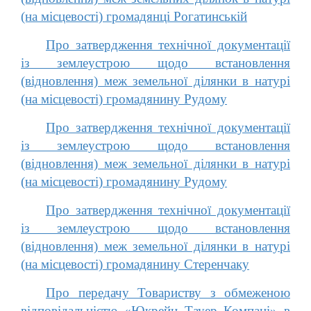
(на місцевості) громадянці Рогатинській
Про затвердження технічної документації
із землеустрою щодо встановлення
(відновлення) меж земельної ділянки в натурі
(на місцевості) громадянину Рудому
Про затвердження технічної документації
із землеустрою щодо встановлення
(відновлення) меж земельної ділянки в натурі
(на місцевості) громадянину Рудому
Про затвердження технічної документації
із землеустрою щодо встановлення
(відновлення) меж земельної ділянки в натурі
(на місцевості) громадянину Стеренчаку
Про передачу Товариству з обмеженою
відповідальністю «Юкрейн Тауер Компані» в