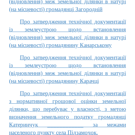
(відновлення) меж земельної ділянки в натурі
(на місцевості) громадянці Загородній
Про затвердження технічної документації
із землеустрою щодо встановлення
(відновлення) меж земельної ділянки в натурі
(на місцевості) громадянину Канарському
Про затвердження технічної документації
із землеустрою щодо встановлення
(відновлення) меж земельної ділянки в натурі
(на місцевості) громадянину Карачці
Про затвердження технічної документації
з нормативної грошової оцінки земельної
ділянки, що перебуває у власності, з метою
визначення земельного податку громадянці
Катеринчук ____________ за межами
населеного пункту села Підзамочок.