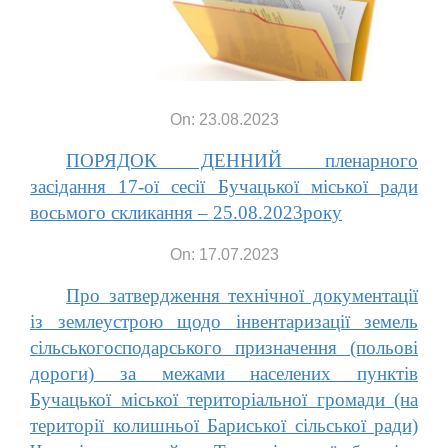
On: 23.08.2023
ПОРЯДОК ДЕННИЙ пленарного
засідання 17-ої cесії Бучацької міської ради
восьмого скликання – 25.08.2023року
On: 17.07.2023
Про затвердження технічної документації
із землеустрою щодо інвентаризації земель
сільськогосподарського призначення (польові
дороги) за межами населених пунктів
Бучацької міської територіальної громади (на
території колишньої Бариської сільської ради)