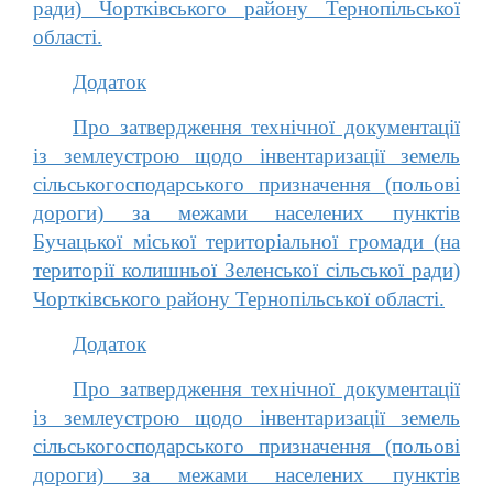
ради) Чортківського району Тернопільської
області.
Додаток
Про затвердження технічної документації
із землеустрою щодо інвентаризації земель
сільськогосподарського призначення (польові
дороги) за межами населених пунктів
Бучацької міської територіальної громади (на
території колишньої Зеленської сільської ради)
Чортківського району Тернопільської області.
Додаток
Про затвердження технічної документації
із землеустрою щодо інвентаризації земель
сільськогосподарського призначення (польові
дороги) за межами населених пунктів