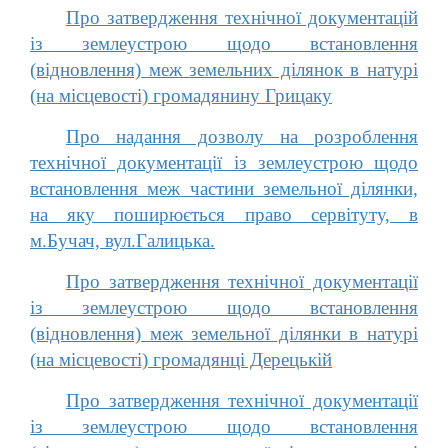
Про затвердження технічної документацій
із землеустрою щодо встановлення
(відновлення) меж земельних ділянок в натурі
(на місцевості) громадянину Грицаку
Про надання дозволу на розроблення
технічної документації із землеустрою щодо
встановлення меж частини земельної ділянки,
на яку поширюється право сервітуту, в
м.Бучач, вул.Галицька.
Про затвердження технічної документації
із землеустрою щодо встановлення
(відновлення) меж земельної ділянки в натурі
(на місцевості) громадянці Дерецькій
Про затвердження технічної документації
із землеустрою щодо встановлення