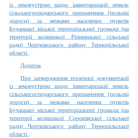
із землеустрою щодо інвентаризації земель
сільськогосподарського призначення (польові
дороги) за межами населених пунктів
Бучацької міської територіальної громади (на
території колишньої Ріпинецької сільської
ради) Чортківського району Тернопільської
області.
Додаток
Про затвердження технічної документації
із землеустрою щодо інвентаризації земель
сільськогосподарського призначення (польові
дороги) за межами населених пунктів
Бучацької міської територіальної громади (на
території колишньої Сороківської сільської
ради) Чортківського району Тернопільської
області.