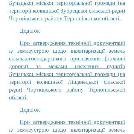
Бучацької міської територіальної громади (на
території колишньої Зубрецької сільської ради)
Чортківського району Тернопільської області.
Додаток
Про затвердження технічної документації
із землеустрою щодо інвентаризації земель
сільськогосподарського призначення (польові
дороги) за межами населених пунктів
Бучацької міської територіальної громади (на
території колишньої Ліщанецької сільської
ради) Чортківського району Тернопільської
області.
Додаток
Про затвердження технічної документації
із землеустрою щодо інвентаризації земель