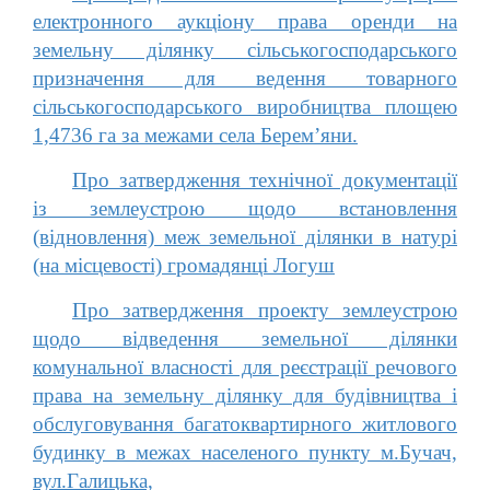
електронного аукціону права оренди на
земельну ділянку сільськогосподарського
призначення для ведення товарного
сільськогосподарського виробництва площею
1,4736 га за межами села Берем’яни.
Про затвердження технічної документації
із землеустрою щодо встановлення
(відновлення) меж земельної ділянки в натурі
(на місцевості) громадянці Логуш
Про затвердження проекту землеустрою
щодо відведення земельної ділянки
комунальної власності для реєстрації речового
права на земельну ділянку для будівництва і
обслуговування багатоквартирного житлового
будинку в межах населеного пункту м.Бучач,
вул.Галицька,