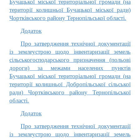
Бучацької міської територіальної громади (на
території колишньої Бучацької міської ради)
Чортківського району Тернопільської області.
Додаток
Про затвердження технічної документації
із землеустрою щодо інвентаризації земель
сільськогосподарського призначення (польові
дороги) за межами населених пунктів
Бучацької міської територіальної громади (на
території колишньої Добропільської сільської
ради) Чортківського району Тернопільської
області.
Додаток
Про затвердження технічної документації
із землеустрою щодо інвентаризації земель