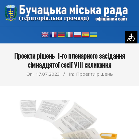
Skip
to
content
Primary
Проекти рішень І-го пленарного засідання
Navigation
сімнадцятої сесії VIII скликання
Menu
On:
17.07.2023
In:
Проекти рішень