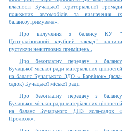
власності Бучацької територіальної громади
пожежних автомобілів та визначення їх
балансоутримувача».
Про вилучення з балансу КУ “
Централізований клубний заклад” частини
пустуючи нежитлових приміщень .
Про безоплатну передачу з балансу
Бучацької міської ради матеріальних цінностей
на баланс Бучацького ЗДО « Барвінок» (ясла-
садок) Бучацької міської ради
Про безоплатну передачу з балансу
Бучацької міської ради матеріальних цінностей
на баланс Бучацького ДНЗ ясла-садок «
Пролісок».
Про безоплатну передачу з балансу