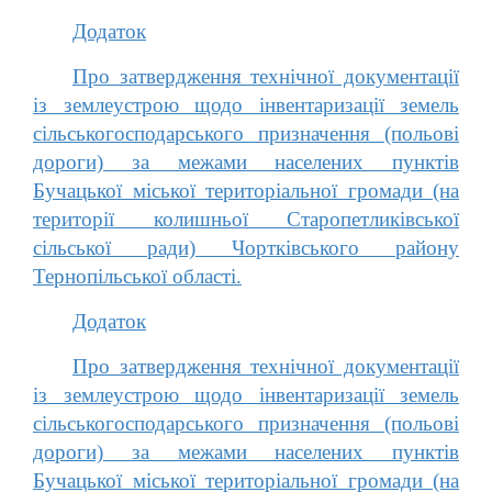
Додаток
Про затвердження технічної документації
із землеустрою щодо інвентаризації земель
сільськогосподарського призначення (польові
дороги) за межами населених пунктів
Бучацької міської територіальної громади (на
території колишньої Старопетликівської
сільської ради) Чортківського району
Тернопільської області.
Додаток
Про затвердження технічної документації
із землеустрою щодо інвентаризації земель
сільськогосподарського призначення (польові
дороги) за межами населених пунктів
Бучацької міської територіальної громади (на