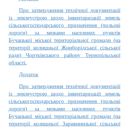
Про затвердження технічної документації
із землеустрою щодо інвентаризації земель
сільськогосподарського призначення (польові
дороги) за межами населених пунктів
Бучацької міської територіальної громади (на
території колишньої Жниборідської сільської
ради) Чортківського району Тернопільської
області.
Додаток
Про затвердження технічної документації
із землеустрою щодо інвентаризації земель
сільськогосподарського призначення (польові
дороги) за межами населених пунктів
Бучацької міської територіальної громади (на
території колишньої Заривинецької сільської