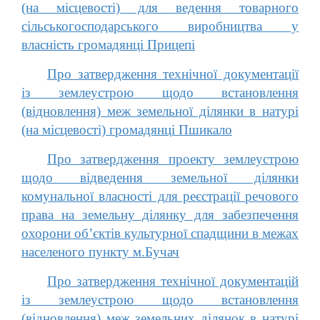
(на місцевості) для ведення товарного
сільськогосподарського виробництва у
власність громадянці Прицепі
Про затвердження технічної документації
із землеустрою щодо встановлення
(відновлення) меж земельної ділянки в натурі
(на місцевості) громадянці Пшикало
Про затвердження проекту землеустрою
щодо відведення земельної ділянки
комунальної власності для реєстрації речового
права на земельну ділянку для забезпечення
охорони об’єктів культурної спадщини в межах
населеного пункту м.Бучач
Про затвердження технічної документацій
із землеустрою щодо встановлення
(відновлення) меж земельних ділянок в натурі