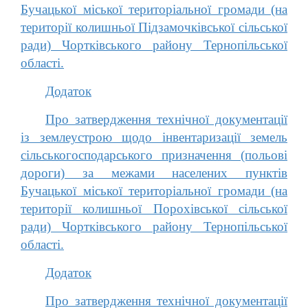
Бучацької міської територіальної громади (на
території колишньої Підзамочківської сільської
ради) Чортківського району Тернопільської
області.
Додаток
Про затвердження технічної документації
із землеустрою щодо інвентаризації земель
сільськогосподарського призначення (польові
дороги) за межами населених пунктів
Бучацької міської територіальної громади (на
території колишньої Порохівської сільської
ради) Чортківського району Тернопільської
області.
Додаток
Про затвердження технічної документації