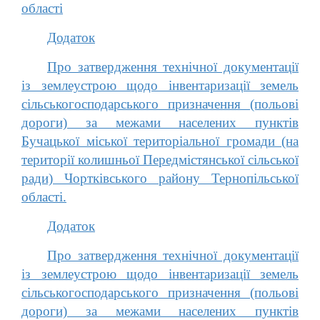
області
Додаток
Про затвердження технічної документації
із землеустрою щодо інвентаризації земель
сільськогосподарського призначення (польові
дороги) за межами населених пунктів
Бучацької міської територіальної громади (на
території колишньої Передмістянської сільської
ради) Чортківського району Тернопільської
області.
Додаток
Про затвердження технічної документації
із землеустрою щодо інвентаризації земель
сільськогосподарського призначення (польові
дороги) за межами населених пунктів