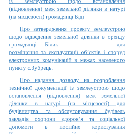
із землеустрою щодо встановлення
(відновлення) меж земельної ділянки в натурі
(на місцевості) громадянці Біді
Про затвердження проекту землеустрою
щодо відведення земельної ділянки в оренду
громадянці Білик ______________ для
розміщення та експлуатації об’єктів і споруд
електронних комунікацій в межах населеного
пункту с.Зубрець.
Про надання дозволу на розроблення
технічної документації із землеустрою щодо
встановлення (відновлення) меж земельної
ділянки в натурі (на місцевості) для
будівництва та обслуговування будівель
закладів охорони здоров’я та соціальної
допомоги в постійне користування