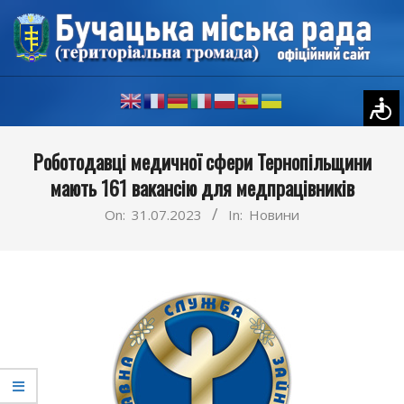
Skip
to
content
Primary
Роботодавці медичної сфери Тернопільщини
Navigation
мають 161 вакансію для медпрацівників
Menu
On:
31.07.2023
In:
Новини