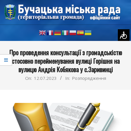
Skip
to
content
Primary
Про проведення консультації з громадськістю
Navigation
стосовно перейменування вулиці Горішня на
Menu
вулицю Андрія Кобякова у с.Заривинці
On:
12.07.2023
In:
Розпорядження