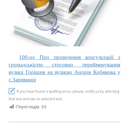
100-од Про проведення консультації з
громадськістю стосовно перейменування
вулиці Горішня на вулицю Андрія Кобякова у
с.Заривинці
If you have found a spelling error, please, notify us by selecting
that text and
tap
on selected text.
Переглядів:
30
2023-