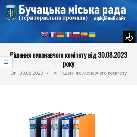
Skip
to
content
Primary
Рішення виконавчого комітету від 30.08.2023
Navigation
року
Menu
On:
30.08.2023
In:
Рішення виконавчого комітету