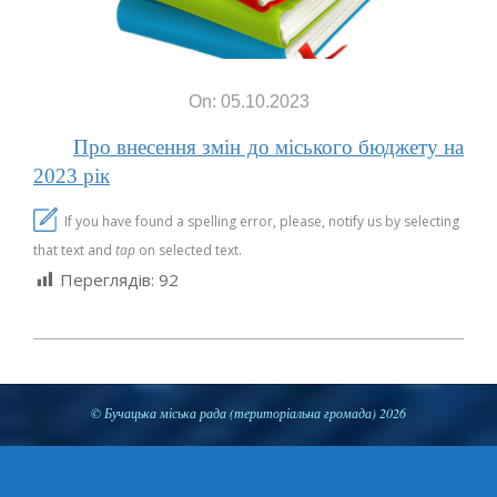
On: 05.10.2023
Про внесення змін до міського бюджету на
2023 рік
If you have found a spelling error, please, notify us by selecting
that text and
tap
on selected text.
Переглядів:
92
2023-
10-
05
© Бучацька міська рада (територіальна громада) 2026