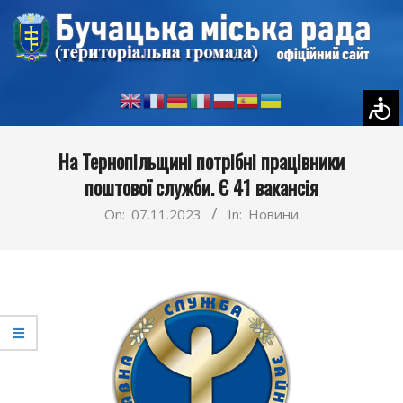
Skip
to
content
Primary
На Тернопільщині потрібні працівники
Navigation
поштової служби. Є 41 вакансія
Menu
On:
07.11.2023
In:
Новини