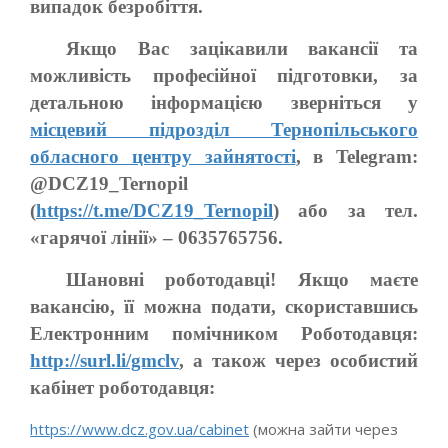
випадок безробіття.
Якщо Вас зацікавили вакансії та
можливість професійної підготовки, за
детальною інформацією зверніться у
місцевий підрозділ Тернопільського
обласного центру зайнятості
, в Telegram:
@DCZ19_Ternopil
(
https://t.me/DCZ19_Ternopil
) або за тел.
«гарячої лінії» – 0635765756.
Шановні роботодавці! Якщо маєте
вакансію, її можна подати, скориставшись
Електронним помічником Роботодавця:
http://surl.li/gmclv
, а також через особистий
кабінет роботодавця:
https://www.dcz.gov.ua/cabinet
(можна зайти через