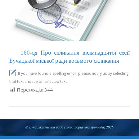
160-од Про скликання вісімнадцятої сесії
Бучацької міської ради восьмого скликання
If you have found a spelling error, please, notify us by selecting
that text and
tap
on selected text.
Переглядів:
344
2023-
11-
03
© Бучацька міська рада (територіальна громада) 2026