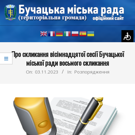
Skip
to
content
Primary
Про скликання вісімнадцятої сесії Бучацької
Navigation
міської ради восьмого скликання
Menu
On:
03.11.2023
In:
Розпорядження