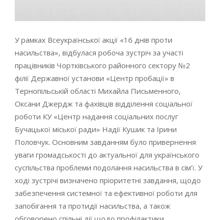
У рамках Всеукраїнської акції «16 днів проти
насильства», відбулася робоча зустріч за участі
працівників Чортківського районного сектору №2
філії Державної установи «Центр пробації» в
Тернопільській області Михайла Письменного,
Оксани Джердж та фахівців відділення соціальної
роботи КУ «Центр надання соціальних послуг
Бучацької міської ради» Надії Кушик та Ірини
Половчук. Основним завданням було привернення
уваги громадськості до актуальної для українського
суспільства проблеми подолання насильства в сім’ї. У
ході зустрічі визначено пріоритетні завдання, щодо
забезпечення системної та ефективної роботи для
запобігання та протидії насильства, а також
обговорено спільні дії щодо профілактики