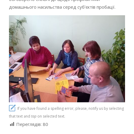
домашнього насильства серед суб’єктів пробації.
If you have found a spelling error, please, notify us by selecting
that text and
tap
on selected text.
Переглядів:
80