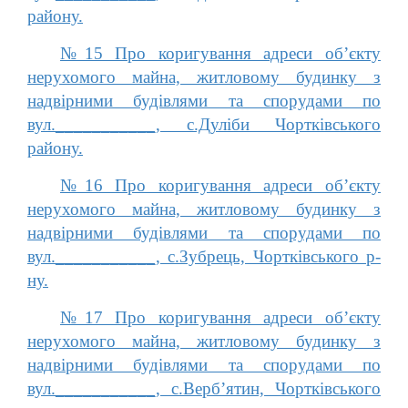
району.
№15 Про коригування адреси об’єкту
нерухомого майна, житловому будинку з
надвірними будівлями та спорудами по
вул.___________, с.Дуліби Чортківського
району.
№16 Про коригування адреси об’єкту
нерухомого майна, житловому будинку з
надвірними будівлями та спорудами по
вул.___________, с.Зубрець, Чортківського р-
ну.
№17 Про коригування адреси об’єкту
нерухомого майна, житловому будинку з
надвірними будівлями та спорудами по
вул.___________, с.Верб’ятин, Чортківського