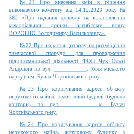
№21 Про внесення змін в рішення
виконавчого комітету від 14.12.2023 року №
382 «Про надання дозволу на встановлення
меморіальної дошки загиблому воїну
ВОРОБІЮ Володимиру Васильовичу».
№22 Про надання дозволу на розміщення
тимчасової споруди для провадження
підприємницької діяльності ФОП Чук Ользі
Андріївні по вул. ___________. (біля міського
парку) в м. Бучач Чортківського р-ну.
№23 Про коригування адреси об’єкту
нерухомого майна, нежитловій будівлі (будівля
контори) по вул. ___________м. Бучач
Чортківського р-ну.
№24 Про коригування адреси об’єкту
нерухомого майна, житловому будинку з