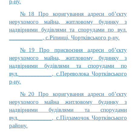
р-ну.
№18 Про коригування адреси об’єкту
нерухомого майна, житловому будинку з
надвірними будівлями та спорудами по вул.
___________, с.Ріпинці, Чортківського р-ну.
№19 Про присвоєння адреси об’єкту
нерухомого майна, житловому будинку з
надвірними будівлями та спорудами по
вул.___________, с.Переволока Чортківського
р-ну.
№20 Про коригування адреси об’єкту
нерухомого майна житловому будинку з
надвірними будівлями та спорудами
вул.___________, с.Підзамочок Чортківського
району.