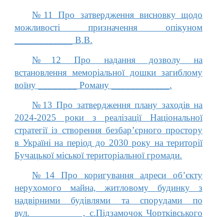
№11 Про затвердження висновку щодо
можливості призначення опікуном
____________ В.В.
№12 Про надання дозволу на
встановлення меморіальної дошки загиблому
воїну ________ Роману ____________.
№13 Про затвердження плану заходів на
2024-2025 роки з реалізації Національної
стратегії із створення безбар’єрного простору
в Україні на період до 2030 року на території
Бучацької міської територіальної громади.
№14 Про коригування адреси об’єкту
нерухомого майна, житловому будинку з
надвірними будівлями та спорудами по
вул.___________, с.Підзамочок Чортківського