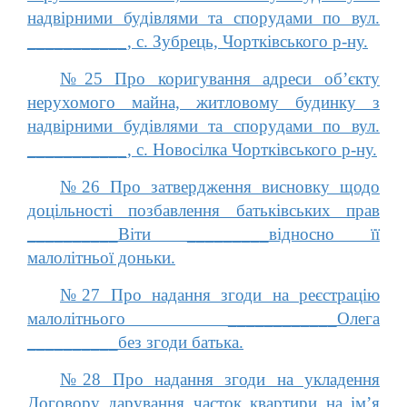
надвірними будівлями та спорудами по вул.
___________, с. Зубрець, Чортківського р-ну.
№25 Про коригування адреси об’єкту
нерухомого майна, житловому будинку з
надвірними будівлями та спорудами по вул.
___________, с. Новосілка Чортківського р-ну.
№26 Про затвердження висновку щодо
доцільності позбавлення батьківських прав
__________Віти _________відносно її
малолітньої доньки.
№27 Про надання згоди на реєстрацію
малолітнього ____________Олега
__________без згоди батька.
№28 Про надання згоди на укладення
Договору дарування часток квартири на ім’я