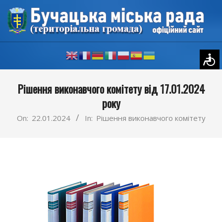
Skip
to
content
Primary
Рішення виконавчого комітету від 17.01.2024
Navigation
року
Menu
On:
22.01.2024
In:
Рішення виконавчого комітету