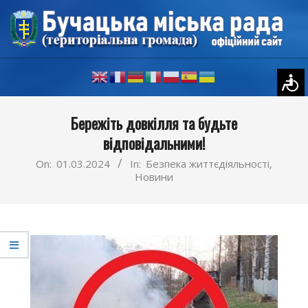
Skip
to
content
Primary
Бережіть довкілля та будьте
Navigation
відповідальними!
Menu
On:
01.03.2024
In:
Безпека життєдіяльності
,
Новини