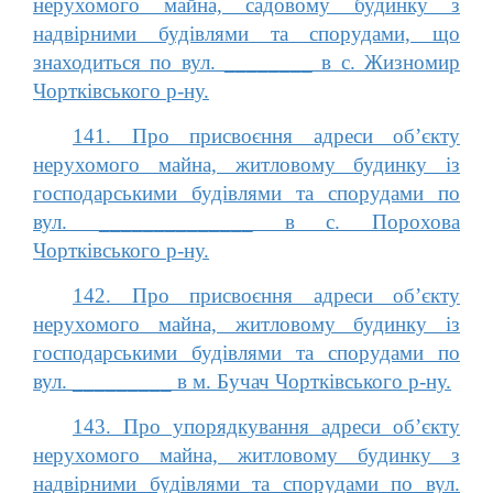
нерухомого майна, садовому будинку з
надвірними будівлями та спорудами, що
знаходиться по вул. ________ в с. Жизномир
Чортківського р-ну.
141. Про присвоєння адреси об’єкту
нерухомого майна, житловому будинку із
господарськими будівлями та спорудами по
вул. ______________ в с. Порохова
Чортківського р-ну.
142. Про присвоєння адреси об’єкту
нерухомого майна, житловому будинку із
господарськими будівлями та спорудами по
вул. _________ в м. Бучач Чортківського р-ну.
143. Про упорядкування адреси об’єкту
нерухомого майна, житловому будинку з
надвірними будівлями та спорудами по вул.