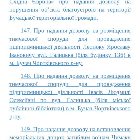
Східна Європа» про надання дозволу на
порушення об’єкта благоустрою на території
Бучацької територіальної громади.
147. Про надання дозволу на розміщення
тимчасової споруди для провадження
підприємницької діяльності Лестюку Ярославу
Івановичу вул. Галицька (біля будинку 136) в
м. Бучач Чортківського р-ну.
148. Про надання дозволу на розміщення
тимчасової споруди для провадження
підприємницької діяльності Івасів Людмилі
Олексіївні по вул. Галицька (біля міської
публічної бібліотеки) в м. Бучач Чортківського
р-ну.
149. Про надання дозволу на встановлення
меморіальних дощок загиблим воїнам Чумаку