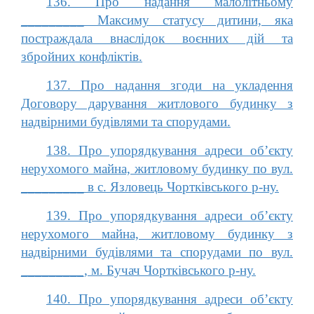
136. Про надання малолітньому
_________ Максиму статусу дитини, яка
постраждала внаслідок воєнних дій та
збройних конфліктів.
137. Про надання згоди на укладення
Договору дарування житлового будинку з
надвірними будівлями та спорудами.
138. Про упорядкування адреси об’єкту
нерухомого майна, житловому будинку по вул.
_________ в с. Язловець Чортківського р-ну.
139. Про упорядкування адреси об’єкту
нерухомого майна, житловому будинку з
надвірними будівлями та спорудами по вул.
_________, м. Бучач Чортківського р-ну.
140. Про упорядкування адреси об’єкту