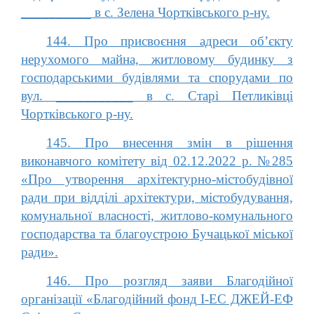
__________ в с. Зелена Чортківського р-ну.
144. Про присвоєння адреси об’єкту
нерухомого майна, житловому будинку з
господарськими будівлями та спорудами по
вул. ___________ в с. Старі Петликівці
Чортківського р-ну.
145. Про внесення змін в рішення
виконавчого комітету від 02.12.2022 р. №285
«Про утворення архітектурно-містобудівної
ради при відділі архітектури, містобудування,
комунальної власності, житлово-комунального
господарства та благоустрою Бучацької міської
ради».
146. Про розгляд заяви Благодійної
організації «Благодійний фонд І-ЕС ДЖЕЙ-ЕФ