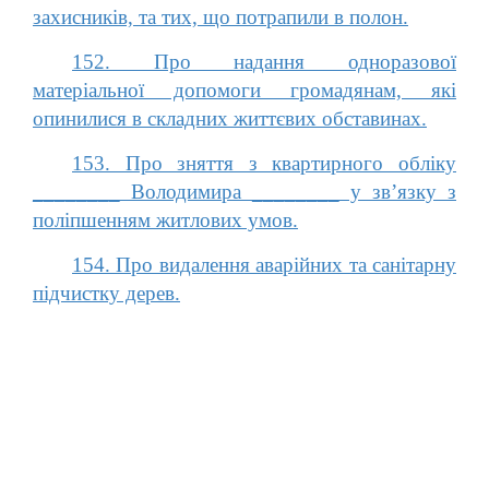
захисників, та тих, що потрапили в полон.
152. Про надання одноразової
матеріальної допомоги громадянам, які
опинилися в складних життєвих обставинах.
153. Про зняття з квартирного обліку
________ Володимира ________ у зв’язку з
поліпшенням житлових умов.
154. Про видалення аварійних та санітарну
підчистку дерев.