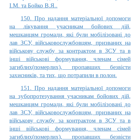
І.М. та Бойко В.Я..
150. Про надання матеріальної допомоги
на лікування учасникам бойових дій,
мешканцям громади, які були мобілізовані до
лав ЗСУ, військовослужбовцям, призваних на
військову службу за контрактом в ЗСУ та в
інші військові формування, членам сімей
загиблих(померлих), пропавших безвісти
захисників, та тих, що потрапили в полон.
151. Про надання матеріальної допомоги
на зубопротезування учасникам бойових дій,
мешканцям громади, які були мобілізовані до
лав ЗСУ, військовослужбовцям, призваних на
військову службу за контрактом в ЗСУ та в
інші військові формування, членам сімей
загиблих(померлих), пропавших безвісти