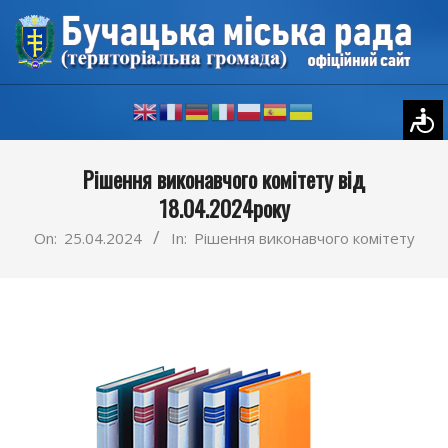
Skip
to
content
Primary
Рішення виконавчого комітету від
Navigation
18.04.2024року
Menu
On:
25.04.2024
In:
Рішення виконавчого комітету