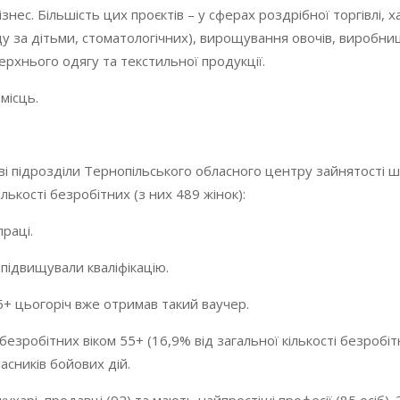
знес. Більшість цих проєктів – у сферах роздрібної торгівлі, 
у за дітьми, стоматологічних), вирощування овочів, виробни
рхнього одягу та текстильної продукції.
місць.
ві підрозділи Тернопільського обласного центру зайнятості 
ількості безробітних (з них 489 жінок):
праці.
підвищували кваліфікацію.
+ цьогоріч вже отримав такий ваучер.
зробітних віком 55+ (16,9% від загальної кількості безробітн
асників бойових дій.