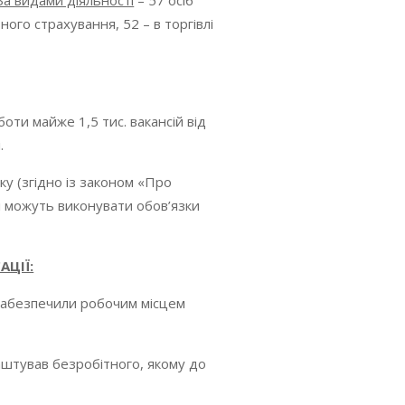
За видами діяльності
– 57 осіб
ого страхування, 52 – в торгівлі
ти майже 1,5 тис. вакансій від
.
ку (згідно із законом «Про
 і можуть виконувати обов’язки
ЦІЇ:
 забезпечили робочим місцем
лаштував безробітного, якому до