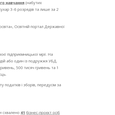
го навчання
(набутих
кухар 3-6 розрядів та лише за 2
освіта», Освітній портал Державної
оєї підприємницької мрії. На
дій або один із подружжя УБД.
гривень, 500 тисяч гривень та 1
сць.
 податків і зборів, передусім за
ми схвалено
41
бізнес-проєкт о
с
і
б