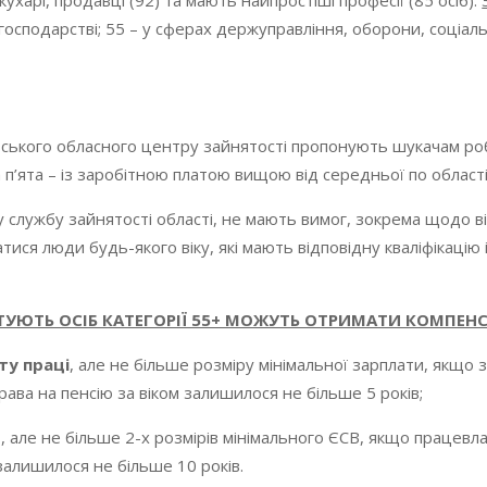
кухарі, продавці (92) та мають найпростіші професії (85 осіб).
осподарстві; 55 – у сферах держуправління, оборони, соціальн
ьського обласного центру зайнятості пропонують шукачам робо
 п’ята – із заробітною платою вищою від середньої по області
у службу зайнятості області, не мають вимог, зокрема щодо ві
тися люди будь-якого віку, які мають відповідну кваліфікацію
УЮТЬ ОСІБ КАТЕГОРІЇ 55+ МОЖУТЬ ОТРИМАТИ КОМПЕНСА
ту праці
, але не більше розміру мінімальної зарплати, якщо
рава на пенсію за віком залишилося не більше 5 років;
В
, але не більше 2-х розмірів мінімального ЄСВ, якщо працев
 залишилося не більше 10 років.