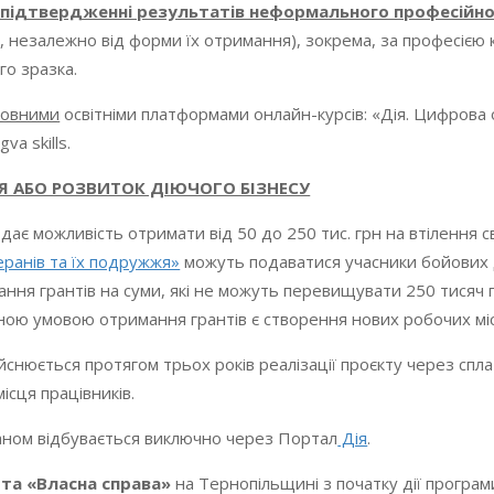
 підтвердженні результатів неформального професійно
к, незалежно від форми їх отримання), зокрема, за професією 
го зразка.
товними
освітніми платформами онлайн-курсів: «Дія. Цифрова 
va skills.
Я АБО РОЗВИТОК ДІЮЧОГО БІЗНЕСУ
дає можливість отримати від 50 до 250 тис. грн на втілення св
еранів та їх подружжя»
можуть подаватися учасники бойових 
ння грантів на суми, які не можуть перевищувати 250 тисяч 
вною умовою отримання грантів є створення нових робочих мі
нюється протягом трьох років реалізації проєкту через сплату
ісця працівників.
аном відбувається виключно через Портал
Дія
.
ота
«
Власна справа
»
на Тернопільщині з початку дії програ