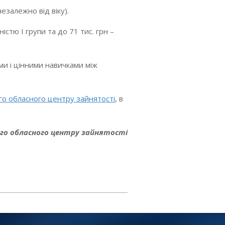
езалежно від віку).
стю І групи та до 71 тис. грн –
ми і цінними навичками між
ого обласного центру зайнятості
, в
кого обласного центру зайнятості