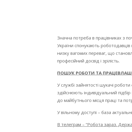
Значна потреба в працівниках з п
України спонукають роботодавців 
низку вагомих переваг, що становля
професійний досвід і зрілість.
ПОШУК РОБОТИ ТА ПРАЦЕВЛА
У службі зайнятості шукачі роботи 
здійснюють індивідуальний підбір 
до майбутнього місця праці та пот
У вільному доступі – база актуальн
В телеграм – “Робота зараз. Держ