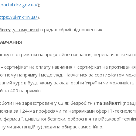
bportal.dcz.gov.ua/
);
ttps://ukrnkr.in.ua/
).
боту
, у тому числі
в рядах «Армії відновлення».
НАВЧАННЯ
ожуть отримати на професійне навчання, перенавчання чи під
–
сертифікат на оплату навчання
+ сертифікат на проживання 
ротному напрямку і медогляд.
Навчатися за сертифікатом
можн
ваний курс в будь якому закладі освіти України чи можливіст
 та 400 напрямків;
боти і не зареєстровані у СЗ як безробітні)
та зайняті
(праці
ожна за 124-ма професіями та напрямками сфер ІТ-технологій,
 фармації, цивільної безпеки, озброєння та військової технік
чну чи дистанційну) людина обирає самостійно.