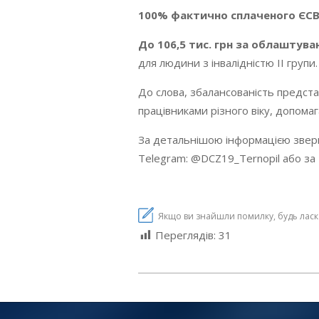
100%
фактично сплаченого ЄС
До 106,5 тис. грн за облаштува
для людини з інвалідністю ІІ групи.
До слова, збалансованість предста
працівниками різного віку, допома
За детальнішою інформацією звер
Telegram: @DCZ19_Ternopil або за т
Якщо ви знайшли помилку, будь ласка,
Переглядів:
31
2024-
04-