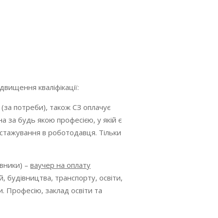
вищення кваліфікації:
(за потреби), також СЗ оплачує
а за будь якою професією, у якій є
ь стажування в роботодавця. Тільки
вники) –
ваучер на оплату
 будівництва, транспорту, освіти,
и. Професію, заклад освіти та