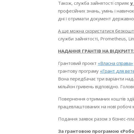
Також, служба зайнятості сприяє
у
професійних знань, умінь і навичо
дні і отримати документ державно
А ще можна скористатися безкош
служби зайнятості, Prometheus, Ling
НАДАННЯ ГРАНТІВ НА ВІДКРИТТ
Грантовий проєкт
«Власна справа»
грантову програму
«Грант для вет
Вона передбачає три варіанти нада
мільйон гривень відповідно. Голо
Повернення отриманих коштів здійс
працевлаштованих на нові робочі м
Подання заявок разом з бізнес-пл
З
а
грантовою
програмою єРоб