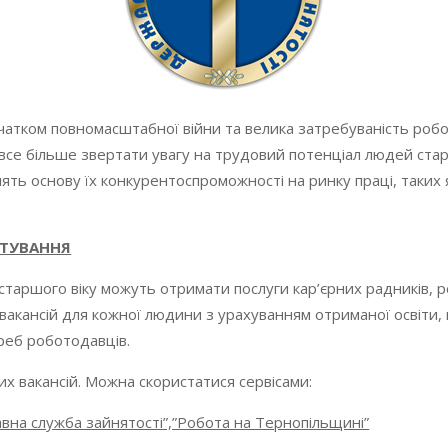
очатком повномасштабної війни та велика затребуваність робо
все більше звертати увагу на трудовий потенціал людей стар
ть основу їх конкурентоспроможності на ринку праці, таких як
ШТУВАННЯ
старшого віку можуть отримати послуги кар’єрних радників, ре
вакансій для кожної людини з урахуванням отриманої освіти,
реб роботодавців.
их вакансій. Можна скористатися сервісами:
авна служба зайнятості”,”Робота на Тернопільщині”