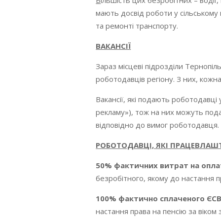
Б
ільшість цих безробітних – водії, 
мають досвід роботи у сільському г
та ремонті транспорту.
ВАКАНСІЇ
Зараз місцеві підрозділи Тернопіл
роботодавців регіону. З них, кожна
Вакансії, які подають роботодавці 
рекламу»), тож на них можуть пода
відповідно до вимог роботодавця.
РОБОТОДАВЦІ, ЯКІ ПРАЦЕВЛАШТ
50% фактичних витрат на опла
безробітного, якому до настання п
100% фактично сплаченого ЄС
настання права на пенсію за віком