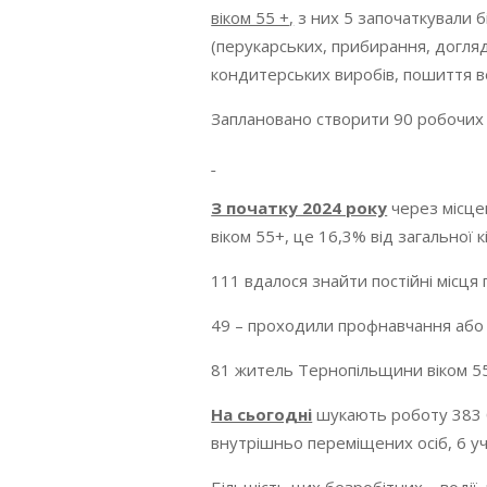
віком 55 +
,
з них 5 започаткували бі
(перукарських, прибирання, догляд
кондитерських виробів, пошиття ве
Заплановано створити 90 робочих 
З початку 2024 року
через місце
віком 55+, це 16,3% від загальної к
111 вдалося знайти постійні місця 
49 – проходили профнавчання або 
81 житель Тернопільщини віком 55
На сьогодні
шукають роботу 383 бе
внутрішньо переміщених осіб, 6 уч