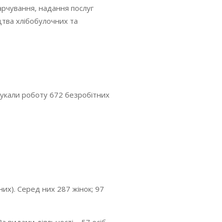
харчування, надання послуг
цтва хлібобулочних та
шукали роботу 672 безробітних
их). Серед них 287 жінок; 97