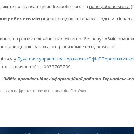
В
, якщо працевлаштував безробітного на
нове робоче місце
(н
ння робочого місця
для працевлаштованої людини з інвалідні
вництва різних поколінь в колективі забезпечує обмін знання
гає підвищенню загального рівня компетенції компанії.
ніться у
Бучацьке управління Чортківської філії Тернопільськ
ел. «гарячої лінії» – 0635765756.
Відділ організаційно-інформаційної роботи Тернопільсь
 виділіть фрагмент тексту та натисніть
Ctrl+Enter
.