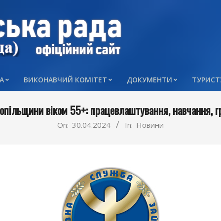
А
ВИКОНАВЧИЙ КОМІТЕТ
ДОКУМЕНТИ
ТУРИСТ
Primary
Navigation
опільщини віком 55+: працевлаштування, навчання, г
Menu
On:
30.04.2024
In:
Новини