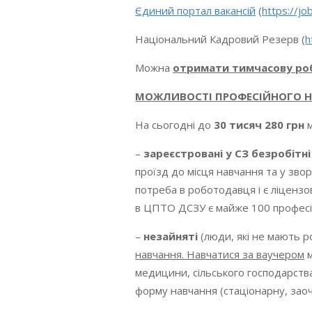
Єдиний портал вакансій
(
https://jo
Національний Кадровий Резерв (
h
Можна
отримати тимчасову ро
МОЖЛИВОСТІ ПРОФЕСІЙНОГО 
На сьогодні до
30 тисяч 280 грн
м
–
зареєстровані у СЗ безробітні
проїзд до місця навчання та у зво
потреба в роботодавця і є ліцензо
в ЦПТО ДСЗУ є майже 100 професій
–
незайняті
(люди, які не мають ро
навчання. Навчатися за ваучером
м
медицини, сільського господарства,
форму навчання (стаціонарну, зао