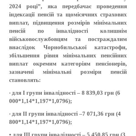
2024 році”, яка передбачає проведення
індексації пенсій та щомісячних страхових
виплат, підвищення розмірів мінімальних
пенсій по інвалідності колишнім
військовослужбовцям та постраждалим
внаслідок Чорнобильської катастрофи,
збільшення рівня мінімальних пенсійних
виплат окремим категоріям пенсіонерів,
зазначені мінімальні розміри пенсій
становлять:
для І групи інвалідності – 8 839,03 грн (6
•
000*1,14*1,197*1,0796);
для ІІ групи інвалідності –7 071,36 грн (4
•
800*1,14*1,197*1,0796);
•
для ІІІ групи інвалідності – 5 450,85 грн (3