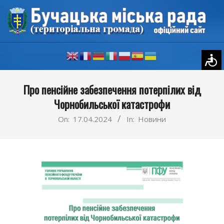
Skip
to
content
Primary
Про пенсійне забезпечення потерпілих від
Navigation
Чорнобильської катастрофи
Menu
On:
17.04.2024
In:
Новини