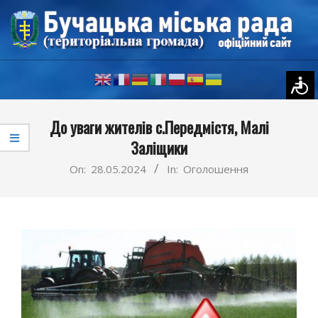
Skip
to
content
Primary
До уваги жителів с.Передмістя, Малі
Navigation
Заліщики
Menu
On:
28.05.2024
In:
Оголошення