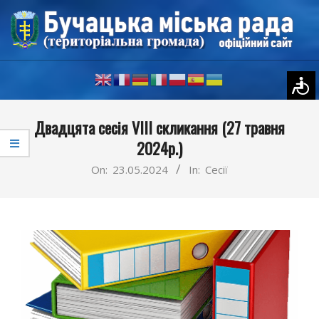
Skip
to
content
Primary
Двадцята сесія VIII скликання (27 травня
Navigation
2024р.)
Menu
On:
23.05.2024
In:
Сесії