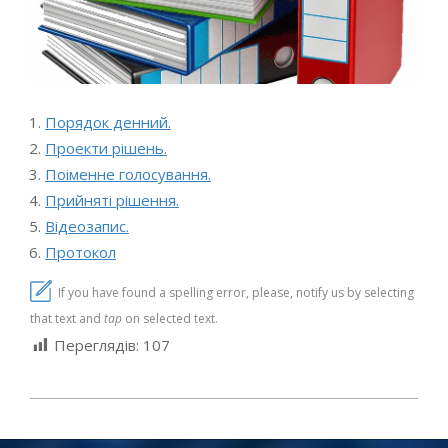
Порядок денний.
Проекти рішень.
Поіменне голосування.
Прийняті рішення.
Відеозапис.
Протокол
If you have found a spelling error, please, notify us by selecting
that text and
tap
on selected text.
Переглядів:
107
2024-
05-