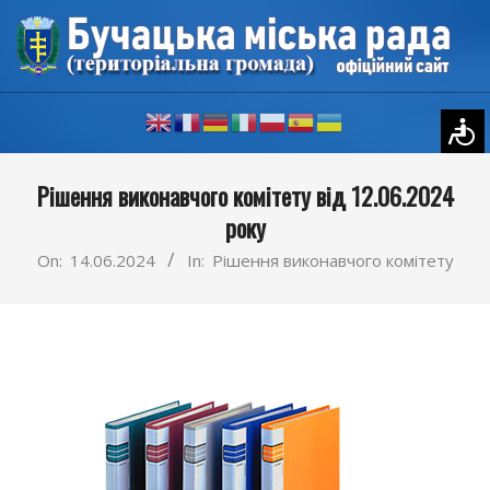
Skip
to
content
Primary
Рішення виконавчого комітету від 12.06.2024
Navigation
року
Menu
On:
14.06.2024
In:
Рішення виконавчого комітету