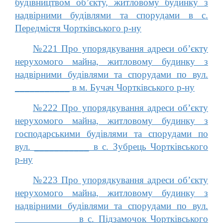
будівництвом об’єкту, житловому будинку з
надвірними будівлями та спорудами в с.
Передмістя Чортківського р-ну
№221 Про упорядкування адреси об’єкту
нерухомого майна, житловому будинку з
надвірними будівлями та спорудами по вул.
___________ в м. Бучач Чортківського р-ну
№222 Про упорядкування адреси об’єкту
нерухомого майна, житловому будинку з
господарськими будівлями та спорудами по
вул. ___________ в с. Зубрець Чортківського
р-ну
№223 Про упорядкування адреси об’єкту
нерухомого майна, житловому будинку з
надвірними будівлями та спорудами по вул.
____________ в с. Підзамочок Чортківського