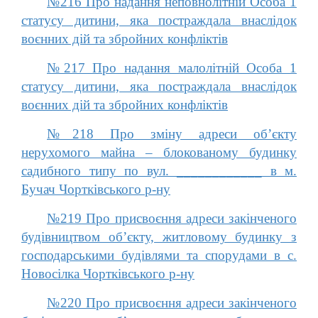
№216 Про надання неповнолітній Особа 1
статусу дитини, яка постраждала внаслідок
воєнних дій та збройних конфліктів
№217 Про надання малолітній Особа 1
статусу дитини, яка постраждала внаслідок
воєнних дій та збройних конфліктів
№218 Про зміну адреси об’єкту
нерухомого майна – блокованому будинку
садибного типу по вул. ____________ в м.
Бучач Чортківського р-ну
№219 Про присвоєння адреси закінченого
будівництвом об’єкту, житловому будинку з
господарськими будівлями та спорудами в с.
Новосілка Чортківського р-ну
№220 Про присвоєння адреси закінченого