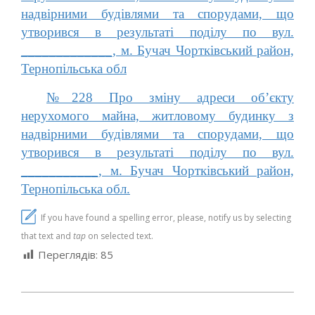
надвірними будівлями та спорудами, що
утворився в результаті поділу по вул.
_____________, м. Бучач Чортківський район,
Тернопільська обл
№228 Про зміну адреси об’єкту
нерухомого майна, житловому будинку з
надвірними будівлями та спорудами, що
утворився в результаті поділу по вул.
___________, м. Бучач Чортківський район,
Тернопільська обл.
If you have found a spelling error, please, notify us by selecting
that text and
tap
on selected text.
Переглядів:
85
2024-