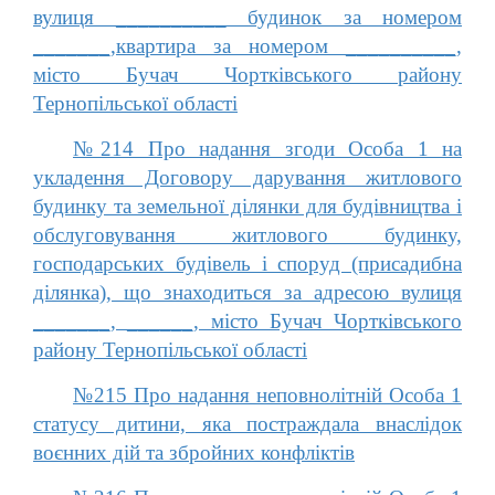
вулиця __________ будинок за номером
_______,квартира за номером __________,
місто Бучач Чортківського району
Тернопільської області
№214 Про надання згоди Особа 1 на
укладення Договору дарування житлового
будинку та земельної ділянки для будівництва і
обслуговування житлового будинку,
господарських будівель і споруд (присадибна
ділянка), що знаходиться за адресою вулиця
_______, ______, місто Бучач Чортківського
району Тернопільської області
№215 Про надання неповнолітній Особа 1
статусу дитини, яка постраждала внаслідок
воєнних дій та збройних конфліктів