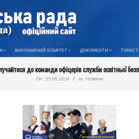
А
ВИКОНАВЧИЙ КОМІТЕТ
ДОКУМЕНТИ
ТУРИСТ
Primary
Navigation
учайтеся до команди офіцерів служби освітньої без
Menu
On:
25.06.2024
In:
Новини