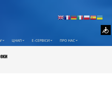
У
ЦНАП
Е-СЕРВІСИ
ПРО НАС
пеки