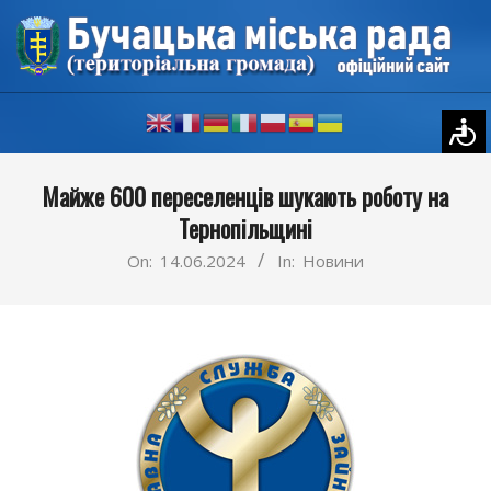
Skip
to
content
Primary
Майже 600 переселенців шукають роботу на
Navigation
Тернопільщині
Menu
On:
14.06.2024
In:
Новини