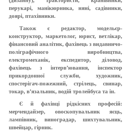
(дизайну), трактористи, кранівники,
перукарі, манікюрника, няні, садівники,
доярі, птахівники.
Також є редактор, модельєр-
конструктор, маркетолог, юрист, ветлікар,
фінансовий аналітик, фахівець з видавничо-
поліграфічного виробництва,
електромеханік, експедитор, діловод,
фахівець з інтерв’ювання, інспектор
прикордонної служби, художник,
спостерігач-пожежний, стрілець, свинар,
токар, в’язальник, водій тролейбуса та ін.
Є й фахівці рідкісних професій:
мерчендайзер, овоскопувальник яєць,
лампівник, виноградар, шихтувальник,
швейцар, гірник.