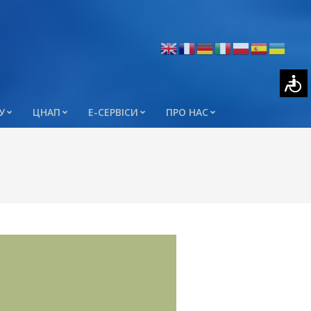
У
ЦНАП
Е-СЕРВІСИ
ПРО НАС