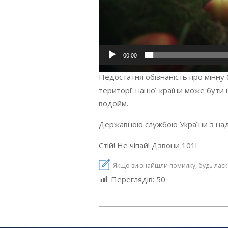
00:00
Недостатня обізнаність про мінну 
території нашої країни може бути 
водойм.
Державною службою України з над
Стій! Не чіпай! Дзвони 101!
Якщо ви знайшли помилку, будь ласка,
Переглядів:
50
2024-
08-