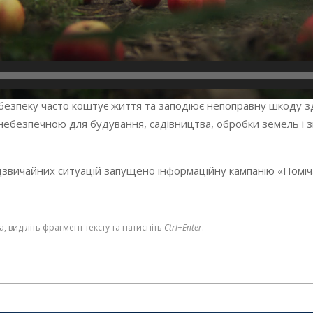
безпеку часто коштує життя та заподіює непоправну шкоду зд
небезпечною для будування, садівництва, обробки земель і зви
звичайних ситуацій запущено інформаційну кампанію «Поміч
 виділіть фрагмент тексту та натисніть
Ctrl+Enter
.