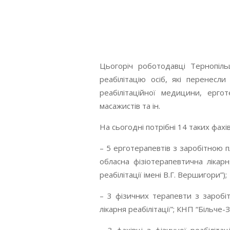
Цьогоріч роботодавці Тернопіль
реабілітацію осіб, які перенесли
реабілітаційної медицини, ерготе
масажистів та ін.
На сьогодні потрібні 14 таких фахів
– 5 ерготерапевтів з заробітною 
обласна фізіотерапевтична лікарн
реабілітації імені В.Г. Вершигори”);
– 3 фізичних терапевти з заробі
лікарня реабілітації”; КНП “Більче-