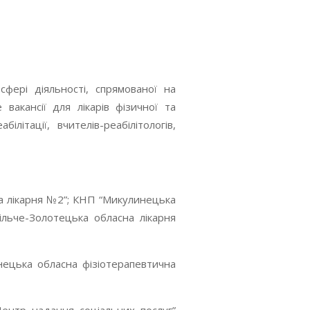
фері діяльності, спрямованої на
 вакансії для лікарів фізичної та
літації, вчителів-реабілітологів,
ка лікарня №2”; КНП “Микулинецька
Більче-Золотецька обласна лікарня
нецька обласна фізіотерапевтична