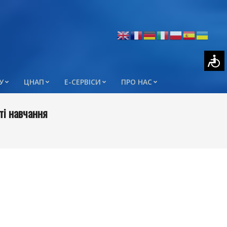
У
ЦНАП
Е-СЕРВІСИ
ПРО НАС
ті навчання