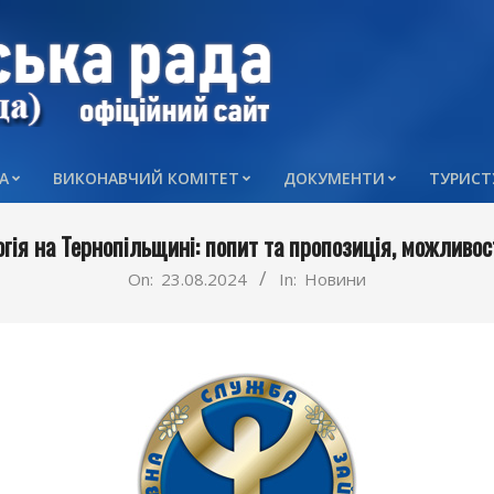
А
ВИКОНАВЧИЙ КОМІТЕТ
ДОКУМЕНТИ
ТУРИСТ
Primary
Navigation
огія на Тернопільщині: попит та пропозиція, можливос
Menu
On:
23.08.2024
In:
Новини