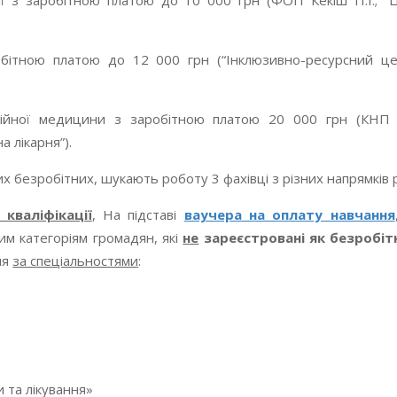
ації з заробітною платою до 10 000 грн (ФОП Кекіш П.І.; “
робітною платою до 12 000 грн (“Інклюзивно-ресурсний ц
аційної медицини з заробітною платою 20 000 грн (КНП 
 лікарня”).
х безробітних, шукають роботу 3 фахівці з різних напрямків р
кваліфікації
, На підставі
ваучера на оплату навчання
им категоріям громадян, які
не
зареєстровані як безробіт
ня
за спеціальностями
:
и та лікування»