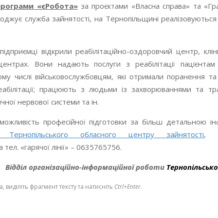
 програми «єРобота»
за проєктами «Власна справа» та «Гра
воджує служба зайнятості, на Тернопільщині реалізовуються
ідприємці відкрили реабілітаційно-оздоровчий центр, клініку
трах. Вони надають послуги з реабілітації пацієнтам п
ому числі військовослужбовцям, які отримали поранення 
реабілітації; працюють з людьми із захворюваннями та тр
ної нервової системи та ін.
 можливість професійної підготовки за більш детальною і
ії Тернопільського обласного центру зайнятості
, 
а тел. «гарячої лінії» – 0635765756.
Відділ організаційно-інформаційної роботи
Тернопільськ
 виділіть фрагмент тексту та натисніть
Ctrl+Enter
.