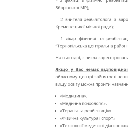
– 3 фахівці з фізичної реабіліт
Зборівської МР);
– 2 вчителя-реабілітолога з за
Кременецької міської ради);
– 1 лікар фізичної та реабіліт
“Тернопільська центральна районна
На сьогодні, з числа зареєстровани
Якщо у Вас немає відповідної 
обласному центрі зайнятості певн
вищу освіту можна пройти навчан
«Медицина»,
«Медична психологія»,
«Терапія та реабілітація»
«Фізична культура і спорт»
«Технології медичної діагностик