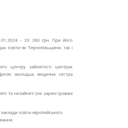
.01.2024 – 30 280 грн. При його
ах освіти як Тернопільщини, так і
ного центру зайнятості центрах
офесію молодша медична сестра
ті та незайняті (не зареєстровані
і заклади освіти європейського
ивання.