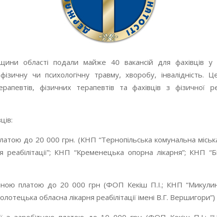
щини області подали майже 40 вакансій для фахівців у с
 фізичну чи психологічну травму, хворобу, інвалідність. Це
рапевтів, фізичних терапевтів та фахівців з фізичної реабі
ців:
платою до 20 000 грн. (КНП “Тернопільська комунальна місь
я реабілітації”; КНП “Кременецька опорна лікарня”; КНП “
тною платою до 20 000 грн (ФОП Кекіш П.І.; КНП “Микули
Золотецька обласна лікарня реабілітації імені В.Г. Вершигори”)