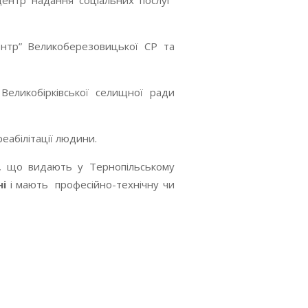
Центр надання соціальних послуг”
ентр” Великоберезовицької СР та
Великобірківської селищної ради
еабілітації людини.
, що видають у Тернопільському
ні
і мають професійно-технічну чи