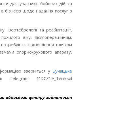
нти для учасників бойових дій та
 8 бізнесів щодо надання послуг з
 “Вертебрології та реабілітації”,
охилого віку, післяопераційним,
та потребують відновлення шляхом
авмами опорно-рухового апарату,
нформацією зверніться у
Бучацьке
в Telegram: @DCZ19_Ternopil
ого обласного центру зайнятості