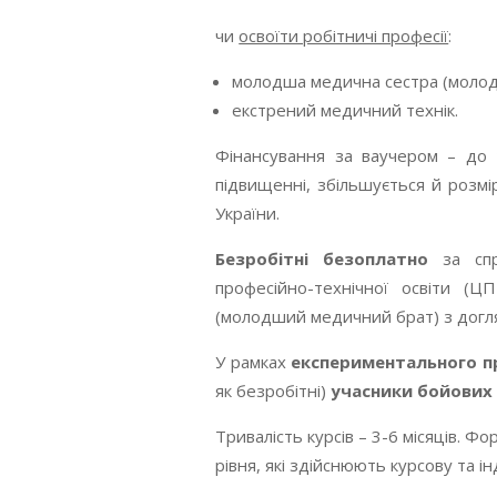
чи
освоїти робітничі професії
:
молодша медична сестра (молод
екстрений медичний технік.
Фінансування за ваучером – до
підвищенні, збільшується й розмі
України.
Безробітні безоплатно
за спря
професійно-технічної освіти 
(молодший медичний брат) з догл
У рамках
експериментального п
як безробітні)
учасники бойових д
Тривалість курсів – 3-6 місяців. 
рівня, які здійснюють курсову та і