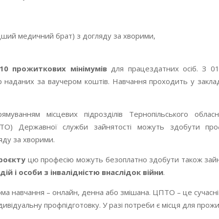
ший медичний брат) з догляду за хворими,
10 прожиткових мінімумів
для працездатних осіб. З 01
р наданих за ваучером коштів. Навчання проходить у заклад
муванням місцевих підрозділів Тернопільського облас
(ЦПТО) Державної служби зайнятості можуть здобути пр
яду за хворими.
роєкту
цю професію можуть безоплатно здобути також зайня
ій і особи з інвалідністю внаслідок війни
.
Форма навчання – онлайн, денна або змішана. ЦПТО – це сучасн
ндивідуальну профпідготовку. У разі потреби є місця для прож