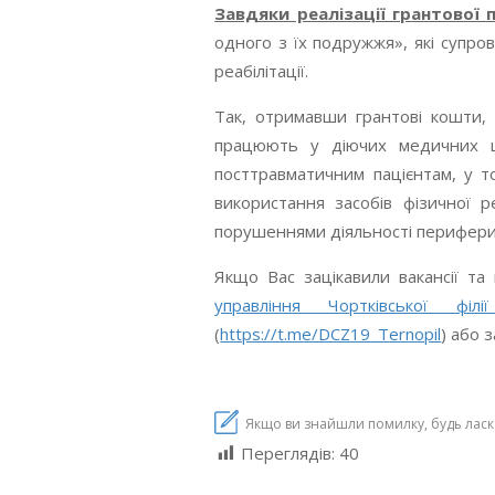
Завдяки реалізації грантової
одного з їх подружжя», які супро
реабілітації.
Так, отримавши грантові кошти, п
працюють у діючих медичних цен
посттравматичним пацієнтам, у т
використання засобів фізичної 
порушеннями діяльності периферич
Якщо Вас зацікавили вакансії та
управління Чортківської філ
(
https://t.me/DCZ19_Ternopil
) або з
Якщо ви знайшли помилку, будь ласка,
Переглядів:
40