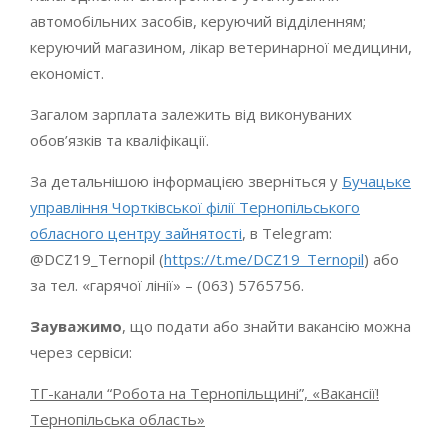
автомобільних засобів, керуючий відділенням;
керуючий магазином, лікар ветеринарної медицини,
економіст.
Загалом зарплата залежить від виконуваних
обов’язків та кваліфікації.
За детальнішою інформацією зверніться у
Бучацьке
управління Чортківської філії Тернопільського
обласного центру зайнятості
, в Telegram:
@DCZ19_Ternopil (
https://t.me/DCZ19_Ternopil
) або
за тел. «гарячої лінії» –
(063) 5765756
.
Зауважимо
, що подати або знайти вакансію можна
через сервіси:
ТГ-канали “Робота на Тернопільщині”, «Вакансії!
Тернопільська область»