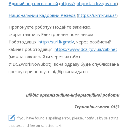
Єдиний портал вакансій
(
https://jobportal.dcz.gov.ua/
)
Національний Кадровий Резерв
(
https://ukrnkr.in.ua/
)
Пропонуєте роботу
? Подайте вакансію,
скориставшись Електронним помічником
Роботодавця:
http://surl.li/gmclv
, через особистий
кабінет роботодавця:
https://www.dcz.gov.ua/cabinet
(можна також зайти через чат-бот
@DCZWorkNowBbot), вона одразу буде опублікована
і рекрутери почнуть підбір кандидатів.
Відділ організаційно-інформаційної роботи
Тернопільського ОЦЗ
If you have found a spelling error, please, notify us by selecting
that text and
tap
on selected text.