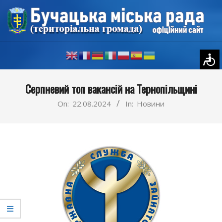
Skip
to
content
Primary
Серпневий топ вакансій на Тернопільщині
Navigation
Menu
On:
22.08.2024
In:
Новини