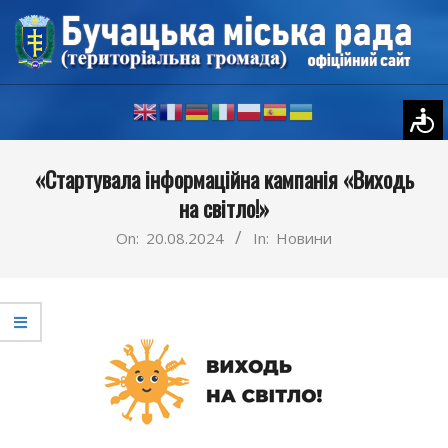
Skip
to
content
Primary
«Стартувала інформаційна кампанія «Виходь
Navigation
на світло!»
Menu
On:
20.08.2024
In:
Новини