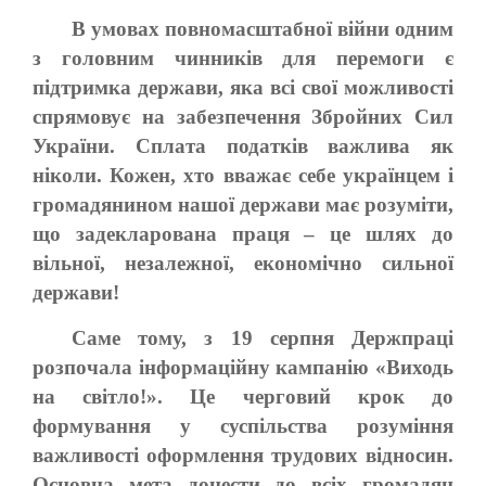
В умовах повномасштабної війни одним
з головним чинників для перемоги є
підтримка держави, яка всі свої можливості
спрямовує на забезпечення Збройних Сил
України. Сплата податків важлива як
ніколи. Кожен, хто вважає себе українцем і
громадянином нашої держави має розуміти,
що задекларована праця – це шлях до
вільної, незалежної, економічно сильної
держави!
Саме тому, з 19 серпня Держпраці
розпочала інформаційну кампанію «Виходь
на світло!». Це черговий крок до
формування у суспільства розуміння
важливості оформлення трудових відносин.
Основна мета донести до всіх громадян