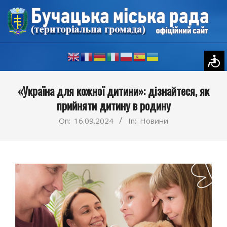
Skip
to
content
Primary
«Україна для кожної дитини»: дізнайтеся, як
Navigation
прийняти дитину в родину
Menu
On:
16.09.2024
In:
Новини