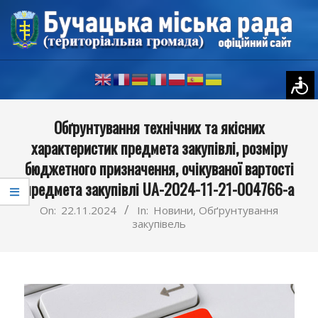
Skip
to
content
Primary
Обґрунтування технічних та якісних
Navigation
характеристик предмета закупівлі, розміру
Menu
бюджетного призначення, очікуваної вартості
предмета закупівлі UA-2024-11-21-004766-a
On:
22.11.2024
In:
Новини
,
Обґрунтування
закупівель